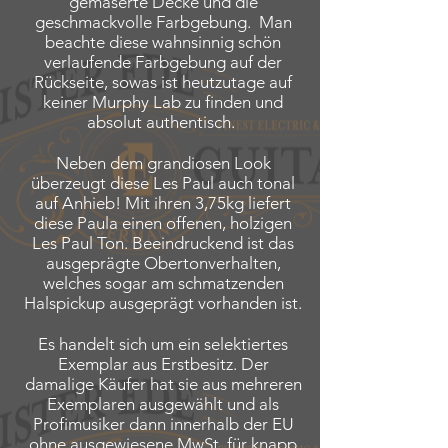
gemaserte Decke und die
geschmackvolle Farbgebung. Man
beachte diese wahnsinnig schön
verlaufende Farbgebung auf der
Rückseite, sowas ist
heutzutage auf
keiner Murphy Lab zu finden und
absolut authentisch.
Neben dem grandiosen Look
überzeugt diese Les Paul auch tonal
auf Anhieb! Mit ihren 3,75kg liefert
diese Paula einen offenen, holzigen
Les Paul Ton. Beeindruckend ist das
ausgeprägte Obertonverhalten,
welches sogar am schmatzenden
Halspickup ausgeprägt vorhanden ist.
Es handelt sich um ein selektiertes
Exemplar aus Erstbesitz. Der
damalige Käufer hat sie aus mehreren
Exemplaren ausgewählt und als
Profimusiker dann innerhalb der EU
ohne ausgewiesene MwSt. für knapp