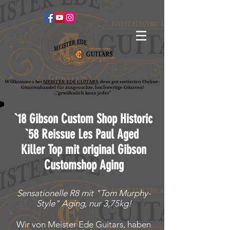
Willkommen bei
MEISTER EDE GUITARS,
dem gut sortierten Online-
G
ita
rrenhandel für ausgesuchte, hochwertige Gitarren!
..."gewöhnlich kann jeder"
`18 Gibson Custom Shop Historic
`58 Reissue Les Paul Aged
Killer Top mit original Gibson
Customshop Aging
Sensationelle R8 mit "Tom Murphy-
Style" Aging, nur 3,75kg!
Wir von Meister Ede Guitars, haben