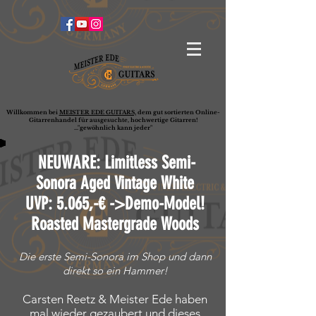
Willkommen bei
MEISTER EDE GUITARS,
dem gut sortierten Online-
G
ita
rrenhandel für ausgesuchte, hochwertige Gitarren!
..."gewöhnlich kann jeder"
NEUWARE: Limitless Semi-
Sonora Aged Vintage White
UVP: 5.065,-€
->Demo-Model!
Roasted Mastergrade Woods
Die erste Semi-Sonora im Shop und dann
direkt so ein Hammer!
Carsten Reetz & Meister Ede haben
mal wieder gezaubert und dieses