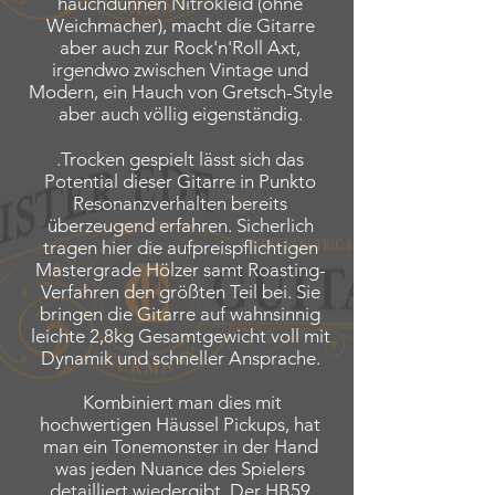
hauchdünnen Nitrokleid (ohne
Weichmacher), macht die Gitarre
aber auch zur Rock'n'Roll Axt,
irgendwo zwischen Vintage und
Modern, ein Hauch von Gretsch-Style
aber auch völlig eigenständig.
.Trocken gespielt lässt sich das
Potential dieser Gitarre in Punkto
Resonanzverhalten bereits
überzeugend erfahren. Sicherlich
tragen hier die aufpreispflichtigen
Mastergrade Hölzer samt Roasting-
Verfahren den größten Teil bei. Sie
bringen die Gitarre auf wahnsinnig
leichte 2,8kg Gesamtgewicht voll mit
Dynamik und schneller Ansprache.
Kombiniert man dies mit
hochwertigen Häussel Pickups, hat
man ein Tonemonster in der Hand
was jeden Nuance des Spielers
detailliert wiedergibt. Der HB59