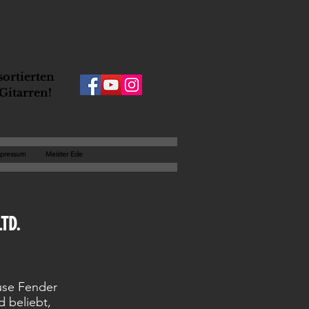
ortierten
Gitarren!
pressum
Meister Ede
LTD.
use Fender
 beliebt,