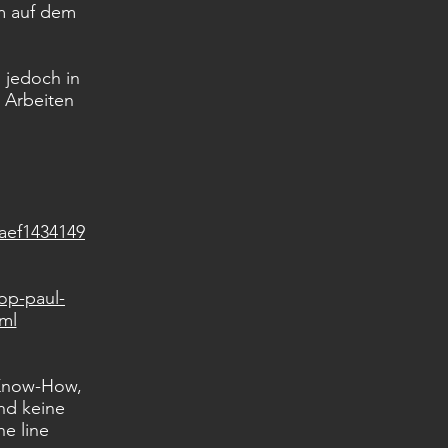
em auf dem
 jedoch in
 Arbeiten
aef1434149
op-paul-
tml
 Know-How,
nd keine
e line