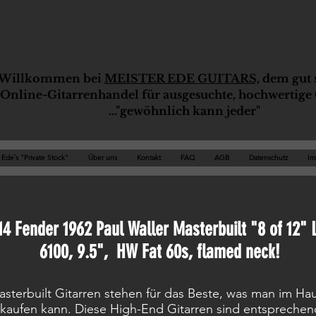
Willkommen bei
MEISTER EDE GUITARS,
dem gut s
Online-G
ita
rrenhandel für ausgesuchte, hochwertige 
..."gewöhnlich kann jeder"
Ede`s "Private Stock"
Über uns
Kontakt
FAQ
AGB
Datenschutz
Im
14 Fender 1962 Paul Waller Masterbuilt "8 of 12" 
6100, 9.5", HW Fat 60s, flamed neck!
sterbuilt Gitarren stehen für das Beste, was man im Ha
 kaufen kann. Diese High-End Gitarren sind entsprechend