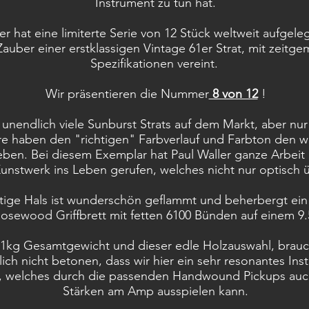
Instrument zu tun hat.
er hat eine limiterte Serie von 12 Stück weltweit aufgele
auber einer erstklassigen Vintage 61er Strat, mit zeitg
Spezifikationen vereint.
Wir präsentieren die Nummer
8 von 12
!
 unendlich viele Sunburst Strats auf dem Markt, aber nu
e haben den "richtigen" Farbverlauf und Farbton den wi
ieben. Bei diesem Exemplar hat Paul Waller ganze Arbeit 
unstwerk ins Leben gerufen, welches nicht nur optisch 
ftige Hals ist wunderschön geflammt und beherbergt ein
osewood Griffbrett mit fetten 6100 Bünden auf einem 9.
41kg Gesamtgewicht und dieser edle Holzauswahl, brauc
lich nicht betonen, dass wir hier ein sehr resonantes Ins
, welches durch die passenden Handwound Pickups auc
Stärken am Amp ausspielen kann.