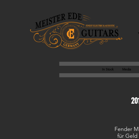
In Stock
Media
20
Fender Ma
für Geld