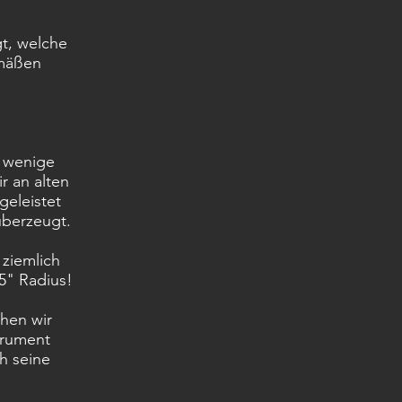
gt, welche
emäßen
r wenige
r an alten
geleistet
überzeugt.
 ziemlich
5" Radius!
hen wir
trument
h seine