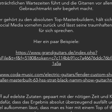
trächtlichen Wartezeiten führt und die Gitarren vor all
Gebrauchtmarkt sehr begehrt macht.
er gehört zu den absoluten Top-Masterbuildern, hält sich
ocial Media vornehm zurück und lässt seine traumhaften
für sich sprechen.
Hier ein paar Beispiele:
https://www.grandguitars.de/index.php?
File&t=f&f=5180&token=c7c114bb91cc7a46676ddc76bf
1a5a
/www.coda-music.com/electric-guitars/fender-custom-sh
aller-masterbuilt-63-hss-strat-black-namm-show-guitar.h
ff auf edelste Zutaten gepaart mit der nötigen Zeit und
dafür, dass das Ergebnis absolut überzeugend ausfällt u
el aufkommen lässt, dass man es hier mit einem Top of th