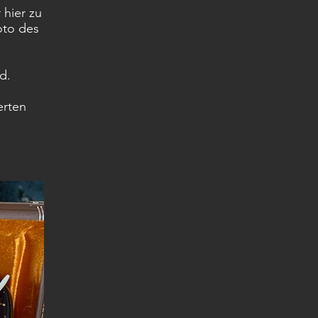
 hier zu
oto des
d.
erten