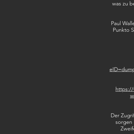
was zu be
Paul Wall
Punkto S
eID=dump
https:/
w
Der Zugri
sorgen 
Zweif