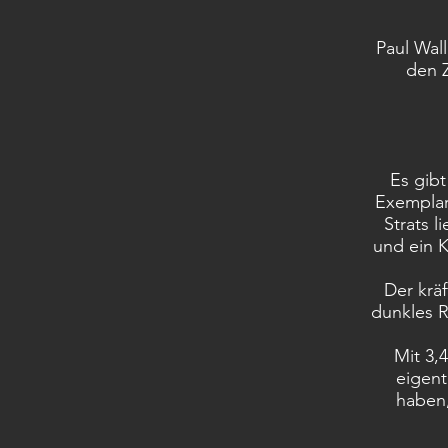
Paul Wall
den Z
Es gibt
Exemplar
Strats l
und ein K
Der krä
dunkles R
Mit 3,
eigent
haben