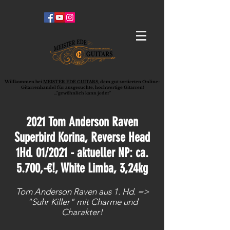
Willkommen bei
MEISTER EDE GUITARS,
dem gut sortierten Online-
G
ita
rrenhandel für ausgesuchte, hochwertige Gitarren!
..."gewöhnlich kann jeder"
2021 Tom Anderson Raven
Superbird Korina, Reverse Head
1Hd. 01/2021 - aktueller NP: ca.
5.700,-€!, White Limba, 3,24kg
Tom Anderson Raven aus 1. Hd. =>
"Suhr Killer" mit Charme und
Charakter!