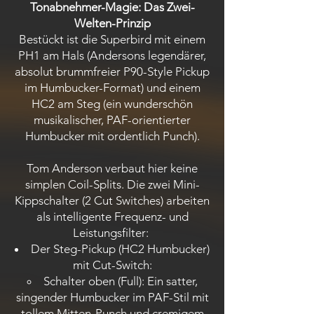
Tonabnehmer-Magie: Das Zwei-
Welten-Prinzip
Bestückt ist die Superbird mit einem
PH1 am Hals (Andersons legendärer,
absolut brummfreier P90-Style Pickup
im Humbucker-Format) und einem
HC2 am Steg (ein wunderschön
musikalischer, PAF-orientierter
Humbucker mit ordentlich Punch).
Tom Anderson verbaut hier keine
simplen Coil-Splits. Die zwei Mini-
Kippschalter (2 Cut Switches) arbeiten
als intelligente Frequenz- und
Leistungsfilter:
Der Steg-Pickup (HC2 Humbucker)
mit Cut-Switch:
Schalter oben (Full): Ein satter,
singender Humbucker im PAF-Stil mit
tollem Mitten-Punch und cremigem