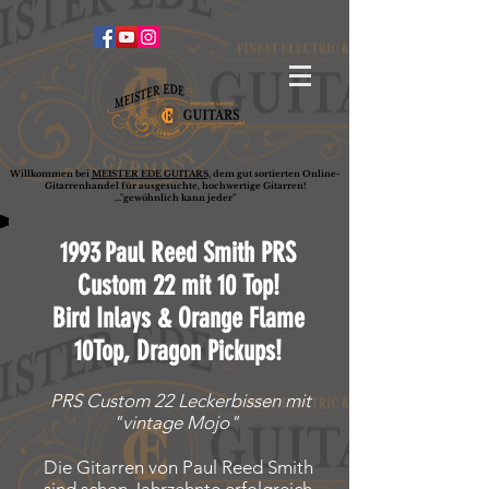
Willkommen bei
MEISTER EDE GUITARS,
dem gut sortierten Online-
G
ita
rrenhandel für ausgesuchte, hochwertige Gitarren!
..."gewöhnlich kann jeder"
1993
Paul Reed Smith PRS
Custom 22 mit 10 Top!
Bird Inlays & Orange Flame
10Top, Dragon Pickups!
PRS Custom 22 Leckerbissen mit
"vintage Mojo"
Die Gitarren von Paul Reed Smith