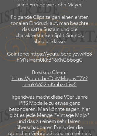
seine Freude wie John Mayer.
Folgende Clips zeigen einen ersten
tonalen Eindruck auf, man beachte
das satte Sustain und die
charakterstarken Split-Sounds,
absolut klasse:
Gaintone:
https://youtu.be/pIyzvwRE8
hM?si=am0KkB16KhGbbogC
Breakup Clean:
https://youtu.be/DhMMopnvT7Y?
si=n9A652mKmbzxt5w5
Irgendwas macht diese 90er Jahre
PRS Modelle zu etwas ganz
besonderen. Man könnte sagen, hier
gibt es jede Menge "Vintage Mojo"
und das zu einem sehr fairen,
überschaubaren Preis, der die
optischen Gebrauchsspuren mehr als