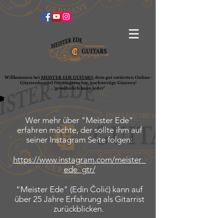
Willkommen bei
MEISTER EDE GUITARS,
dem gut sortierten Online-
G
ita
rrenhandel für ausgesuchte, hochwertige Gitarren!
..."gewöhnlich kann jeder"
Wer mehr über "Meister Ede"
erfahren möchte, der sollte ihm auf
seiner Instagram Seite folgen:
https://www.instagram.com/meister_
ede_gtr/
“Meister Ede" (Edin Čolić) kann auf
über 25 Jahre Erfahrung als Gitarrist
zurückblicken.