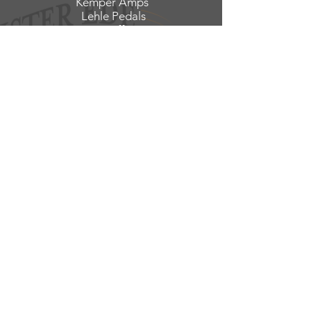
Kemper Amps
Lehle Pedals
Xotic Effects
Dieser große Erfahrungsschatz
kommt uns als Meister Ede Guitars
zugute und wirkt sich sowohl auf die
gezielte Auswahl hervorragender
Instrumente, als auch auf die
praxisorientierte Beratung aus.