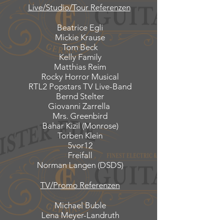
Live/Studio/Tour Referenzen
Beatrice Egli
Mickie Krause
Tom Beck
Kelly Family
Matthias Reim
Rocky Horror Musical
RTL2 Popstars TV Live-Band
Bernd Stelter
Giovanni Zarrella
Mrs. Greenbird
Bahar Kizil (Monrose)
Torben Klein
5vor12
Freifall
Norman Langen (DSDS)
TV/Promo Referenzen
Michael Buble
Lena Meyer-Landruth