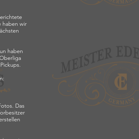
erichtete
e haben wir
nächsten
tun haben
 Oberliga
 Pickups.
n:
Fotos. Das
orbesitzer
rstellen