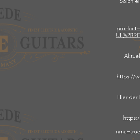
Solch ei
product
UL%2BRE
Aktuel
https://w
Hier der
https:
nma=true