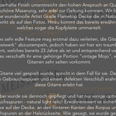
berhafte Finish unterstreicht den hohen Anspruch an Qua
e schöne Maserung, sehr edel zur Geltung kommen. Wir b
ne wundervolle Artist Grade Flametop Decke die in Nat
irkt als auf den Fotos. Hinzu kommt das bereits erwähn
welches sogar die Kopfplatte ummantelt.
s sehr edle Feature mag erstmal dazu verleiten, die Gita
stwerk" abzustempeln, jedoch haben wir hier ein traum
nt, welches bereits 23 Jahre als ist und entsprechend vie
es verschafft ihr eine gehörige Portion "vintage Mojo", 
Gitarren sehr selten vorkommt.
itarre viel gespielt wurde, spricht in dem Fall für sie. D
n Gebrauchsspuren und einem defekten Verschluß erahn
diese Gitarre erlebt hat.
bei wurde sie dennoch gepflegt und hat nur einige opti
chsspuren - natural light relic! Erwähnenswert ist sicher
e auf der Decke, an den hinteren Kanten des Korpus un
spuren an der Halsrückseite. Wie gesagt, sie wurde ge