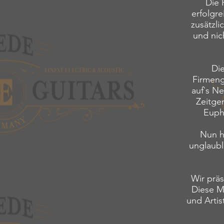
Die 
erfolgre
zusätzl
und nic
Die
Firmeng
auf`s Ne
Zeitge
Euph
Nun h
unglaubl
Wir präs
Diese Mo
und Artis