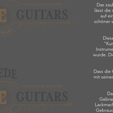
Das zau
lässt di
auf ei
schöner w
Diese
"Kun
Instrume
wurde. Di
Dass die G
mit seine
Da
Gebrau
Lackmack
Gebrauch