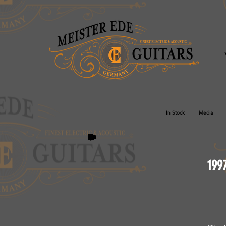
In Stock
Media
199