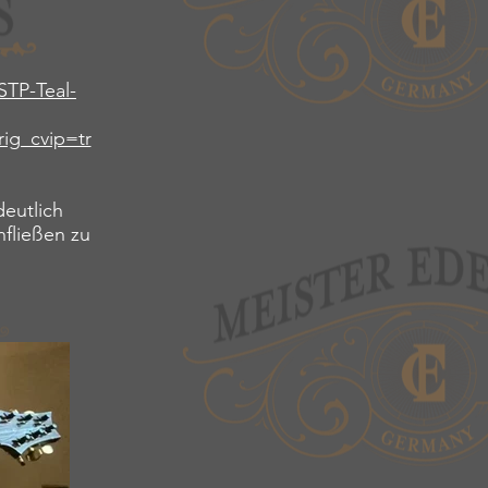
STP-Teal-
g_cvip=tr
deutlich
fließen zu