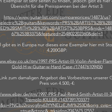
n Exemplar ist sehr selten zu finden, jedoch gibt es hier
Übersicht für die Preisspannen bei der Artist 3:
https://www.guitar-list.com/compareprices/14873/us?
=electric%2Bguitars&keywords=PRS%2BARTIST%2B%2BI
ED%2BSMITH%2B%2B%2BARTIST%253BPRS&nids=148
67%253B3375&featured=254802202360&del=1
l gibt es in Europa nur dieses eine Exemplar hier mit Stop
4.200GBP:
ww.ebay.co.uk/itm/1997-PRS-Artist-III-Violin-Amber-Flam
Gold-H-w-Guitar-w-Hard-Case-/174476109450
 Link zum damaligen Angebot des Vorbesitzers unserer G
Preis von 4.500,-€:
//www.ebay.de/itm/1997-PRS-Paul-Reed-Smith-Artist-III-
Tremolo-KILLER-/143739170337?
&si=PNCbJ2rovcgfjry63YYNELzEJMI%253D&orig_cvip=
=true&rt=nc&_trksid=p2047675.l2557