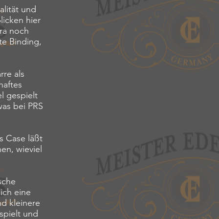
lität und
licken hier
ura noch
te Binding,
rre als
haftes
l gespielt
was bei PRS
as Case läßt
en, wieviel
sche
lich eine
d kleinere
spielt und