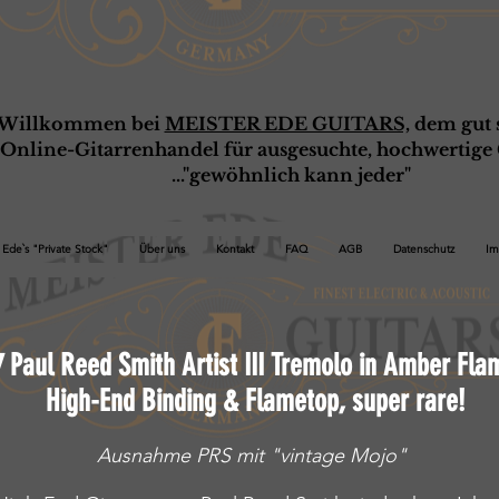
Willkommen bei
MEISTER EDE GUITARS,
dem gut s
Online-G
ita
rrenhandel für ausgesuchte, hochwertige 
..."gewöhnlich kann jeder"
Ede`s "Private Stock"
Über uns
Kontakt
FAQ
AGB
Datenschutz
Im
7
Paul Reed Smith Artist III Tremolo in Amber Fla
High-End Binding & Flametop, super rare!
Ausnahme PRS mit "vintage Mojo"