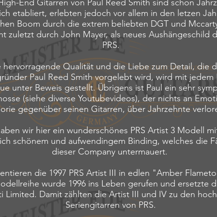
High-End Gitarren von Paul Reed Smith sind schon Jahr
ich etabliert, erlebten jedoch vor allem in den letzen Ja
ichen Boom durch die extrem beliebten DGT und Mccart
ht zuletzt durch John Mayer, als neues Aushängeschild 
PRS.
 hervorragende Qualität und die Liebe zum Detail, die 
ründer Paul Reed Smith vorgelebt wird, wird mit jedem
ue unter Beweis gestellt. Übrigens ist Paul ein sehr sym
nosse (siehe diverse Youtubevideos), der nichts an Emot
orie gegenüber seinen Gitarren, über Jahrzehnte verlor
aben wir hier ein wunderschönes PRS Artist 3 Modell mi
ich schönem und aufwendingem Binding, welches die F
dieser Company untermauert.
entieren die 1997 PRS Artist III in edlen "Amber Flameto
dellreihe wurde 1996 ins Leben gerufen und ersetzte die
ti Limited. Damit zählten die Artist III und IV zu den hoc
Seriengitarren von PRS.