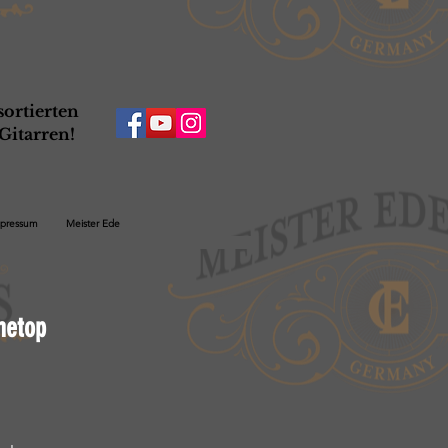
ortierten
Gitarren!
pressum
Meister Ede
metop