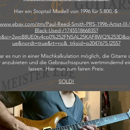
Hier ein Stoptail Modell von 1996 für 5.800,-$:
/www.ebay.com/itm/Paul-Reed-Smith-PRS-1996-Artist-III-
Black-Used-/174551866835?
e&si=2wpB8UE0tv4cp0%252FNSAL25KAF8WQ%253D&ori
ue&nordt=true&rt=nc&_trksid=p2047675.l2557
r es nun in einer Mischkalkulation möglich, die Gitarre 
r anzubieten und die Gebrauchsspuren wertmindernd ein
lassen. Hier nun zum fairen Preis:
SOLD!