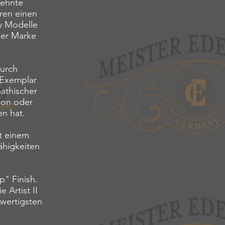
zehnte
hren einen
y Modelle
der Marke
durch
 Exemplar
pathischer
ion oder
en hat.
t einem
ähigkeiten
p" Finish.
 Artist II
hwertigsten