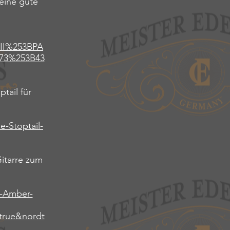
 eine gute
II%253BPA
73%253B43
tail für
e-Stoptail-
itarre zum
3-Amber-
true&nordt