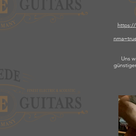
https:/
nma=tru
Uns wa
günstige