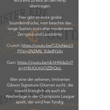
wird eins zu eins an den Amp
übertragen.
Hier gibt es erste grobe
Soundeindrücke, man beachte das
lange Sustain trotz eher moderatem
Zerrgrad und Lautstärke:
Crunch:
https://youtu.be/CiDpNecLY
FI?si=2N2MIz_Edw8YziIo
Gain:
https://youtu.be/dLhHXlda2cI?
si=tY8lJGUtUOZZhQpL
Wer eine der seltenen, limitierten
Gibson Signature-Gitarren sucht, die
sowohl klanglich als auch als
Wertanlage in der Champions League
spielt, der wird hier fündig.