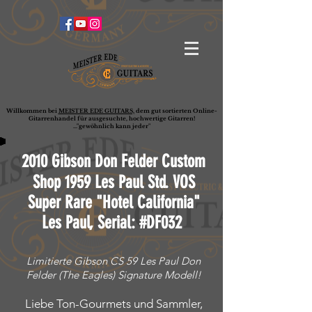
Willkommen bei
MEISTER EDE GUITARS,
dem gut sortierten Online-
G
ita
rrenhandel für ausgesuchte, hochwertige Gitarren!
..."gewöhnlich kann jeder"
2010 Gibson Don Felder Custom
Shop 1959 Les Paul Std. VOS
Super Rare "Hotel California"
Les Paul, Serial: #DF032
Limitierte Gibson CS 59 Les Paul Don
Felder (The Eagles) Signature Modell!
Liebe Ton-Gourmets und Sammler,