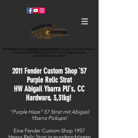
Willkommen bei
MEISTER EDE GUITARS,
dem gut sortierten Online-
G
ita
rrenhandel für ausgesuchte, hochwertige Gitarren!
..."gewöhnlich kann jeder"
2011 Fender Custom Shop `57
Purple Relic Strat
HW Abigail Ybarra PU`s, CC
Hardware, 3,31kg!
"Purple Haze" 57 Strat mit Abigiail
Ybarra Pickups!
Eine Fender Custom Shop 1957
Heavy Relic Strat in wunderschönem