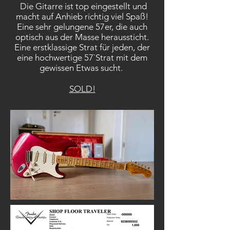
Die Gitarre ist top eingestellt und
macht auf Anhieb richtig viel Spaß!
Eine sehr gelungene 57er, die auch
optisch aus der Masse heraussticht.
Eine erstklassige Strat für jeden, der
eine hochwertige 57`Strat mit dem
gewissen Etwas sucht.
SOLD!