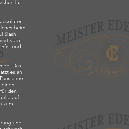
zchen für
 absoluter
elches beim
ul Slash
iiert vom
infall und
hieb. Das
atzt es an
Parisienne
t einen
für den
ühlig auf
en zum
erung und