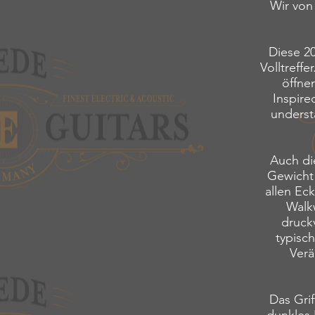
Wir von
Diese 2
Volltreff
öffne
Inspire
understa
Auch di
Gewicht 
allen Ec
Walk
druck
typisch
Verä
Das Gri