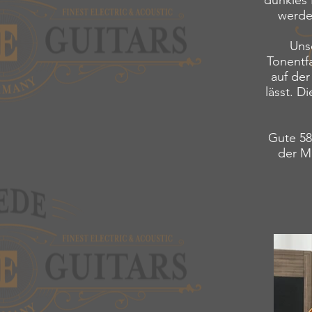
dunkles 
werde
Uns
Tonentf
auf der
lässt. D
Gute 58
der Ma