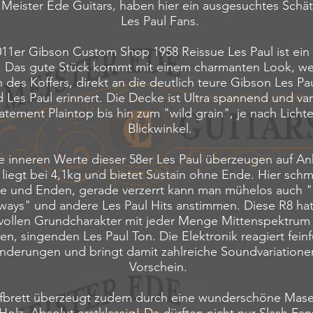
 Meister Ede Guitars, haben hier ein ausgesuchtes Schät
Les Paul Fans.
011er Gibson Custom Shop 1958 Reissue Les Paul ist ein
er. Das gute Stück kommt mit einem charmanten Look, w
n des Koffers, direkt an die deutlich teure Gibson Les Pa
d Les Paul erinnert. Die Decke ist Ultra spannend und var
tement Plaintop bis hin zum "wild grain", je nach Lichte
Blickwinkel.
e inneren Werte dieser 58er Les Paul überzeugen auf An
liegt bei 4,1kg und bietet Sustain ohne Ende. Hier schm
ke und Enden, gerade verzerrt kann man mühelos auch "
ways" und andere Les Paul Hits anstimmen.
Diese R8 ha
vollen Grundcharakter mit jeder Menge Mittenspektrum 
en, singenden Les Paul Ton. Die Elektronik reagiert feinf
nderungen und bringt damit zahlreiche Soundvariation
Vorschein.
ffbrett überzeugt zudem durch eine wunderschöne Mas