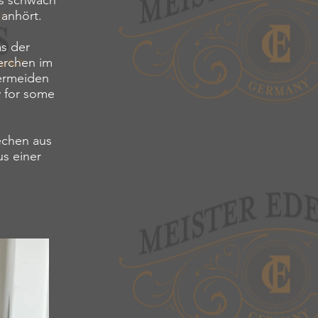
ns schwach
anhört.
as der
erchen im
vermeiden
y for some
techen aus
us einer