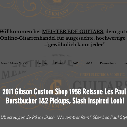
Willkommen bei
MEISTER EDE GUITARS,
dem gut s
Online-G
ita
rrenhandel für ausgesuchte, hochwertige 
..."gewöhnlich kann jeder"
Ede`s "Private Stock"
Über uns
Kontakt
FAQ
AGB
Datenschutz
Im
2011 Gibson Custom Shop 1958 Reissue Les Pau
Burstbucker 1&2 Pickups, Slash Inspired Look!
Überzeugende R8 im Slash "November Rain" 58er Les Paul Sty