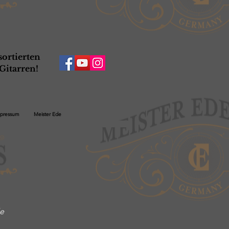
ortierten
Gitarren!
pressum
Meister Ede
l
le