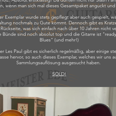
Holz. Absolut erstklassig! Da dürften nicht nur Slash Fa
n, wenn man sich mal dieses Gesamtpaket anguckt und 
er Exemplar wurde stets gepflegt aber auch gespielt, w
altung nochmals zu Gute kommt. Dennoch gibt es Kratz
 Rückseite, was sich einfach nach über 10 Jahren nicht 
ie Bünde sind noch absolut top und die Gitarre ist "read
Blues" (und mehr!)
er Les Paul gibt es sicherlich regelmäßig, aber einige s
sse hervor, so auch dieses Exemplar, welches wir uns a
Sammlungsauflösung ausgesucht haben.
SOLD!