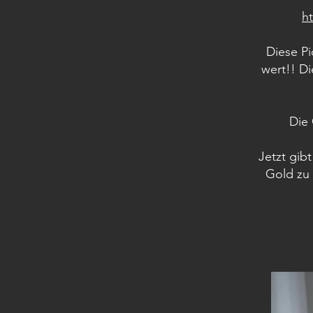
h
Diese P
wert!! Di
Die 
Jetzt gib
Gold zu 