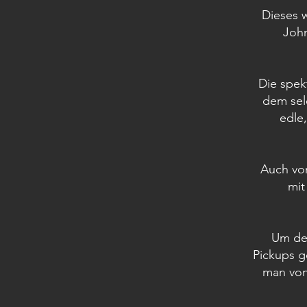
Dieses 
John
Die spek
dem sele
edle
Auch vom 
mit
Um dem
Pickups g
man von