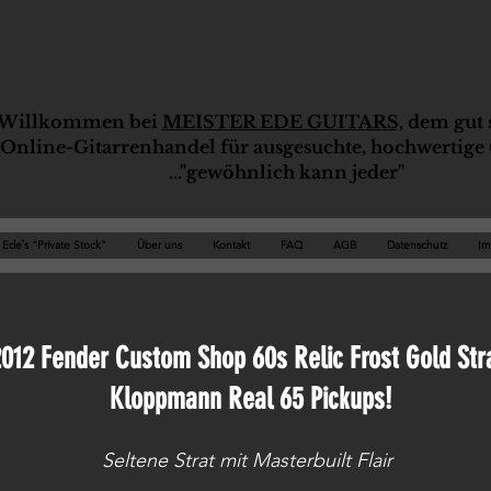
Willkommen bei
MEISTER EDE GUITARS,
dem gut s
Online-G
ita
rrenhandel für ausgesuchte, hochwertige 
..."gewöhnlich kann jeder"
Ede`s "Private Stock"
Über uns
Kontakt
FAQ
AGB
Datenschutz
Im
012 Fender Custom Shop 60s Relic Frost Gold Str
Kloppmann Real 65 Pickups!
Seltene Strat mit Masterbuilt Flair