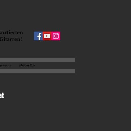
ortierten
Gitarren!
pressum
Meister Ede
at