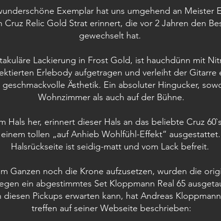
wunderschöne Exemplar hat uns umgehend an Meister Ed
 Cruz Relic Gold Strat erinnert, die vor 2 Jahren den Bes
gewechselt hat.
takuläre Lackierung in Frost Gold, ist hauchdünn mit Nit
ktierten Erlebody aufgetragen und verleiht der Gitarre 
, geschmackvolle Ästhetik. Ein absoluter Hingucker, sow
Wohnzimmer als auch auf der Bühne.
Hals her, erinnert dieser Hals an das beliebte Cruz 60`
 einem tollen „auf Anhieb Wohlfühl-Effekt“ ausgestattet.
Halsrückseite ist seidig-matt und vom Lack befreit.
 Ganzen noch die Krone aufzusetzen, wurden die origi
egen ein abgestimmtes Set Kloppmann Real 65 ausgeta
 diesen Pickups erwarten kann, hat Andreas Kloppmann
treffen auf seiner Webseite beschrieben: