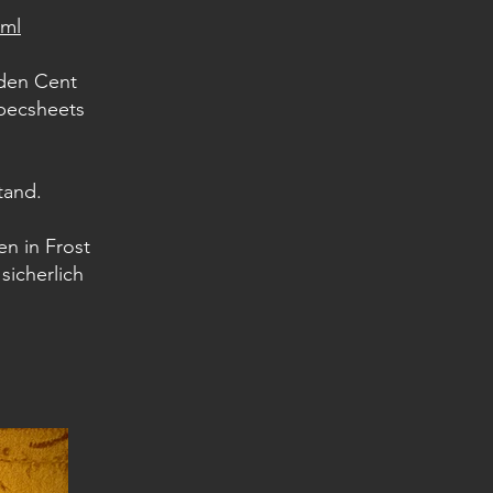
tml
eden Cent
Specsheets
tand.
en in Frost
sicherlich