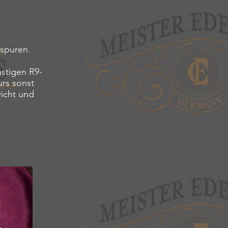
hspuren.
nstigen R9-
urs sonst
wicht und