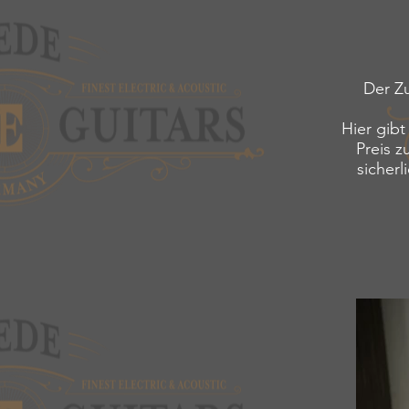
Der Z
Hier gibt
Preis z
sicher