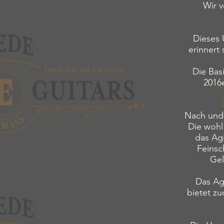
Wir v
Dieses 
erinnert
Die Basi
2016e
Nach und 
Die wohl
das Agi
Feinsc
Gel
Das Agi
bietet z