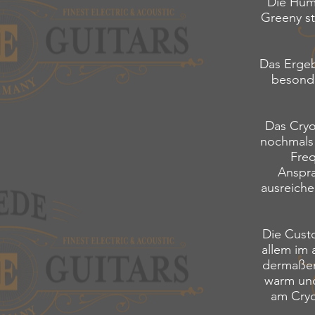
Die Humb
Greeny st
Das Ergeb
besonde
Das Cryo
nochmals 
Freq
Anspra
ausreiche
Die Cust
allem im 
dermaßen 
warm und
am Cryo