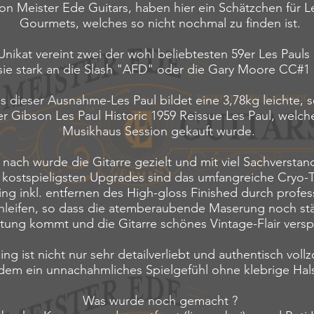
on Meister Ede Guitars, haben hier ein Schätzchen für L
Gourmets, welches so nicht nochmal zu finden ist.
Unikat vereint zwei der wohl beliebtesten 59er Les Pauls 
 sie stark an die Slash "AFD" oder die Gary Moore CC#1
s dieser Ausnahme-Les Paul bildet eine 3,78kg leichte, s
r Gibson Les Paul Historic 1959 Reissue Les Paul, welc
Musikhaus Session gekauft wurde.
nach wurde die Gitarre gezielt und mit viel Sachverstand
 kostspieligsten Upgrades sind das umfangreiche Cryo-
ng inkl. entfernen des High-gloss Finished durch profes
hleifen, so dass die atemberaubende Maserung noch stä
tung kommt und die Gitarre schönes Vintage-Flair versp
ng ist nicht nur sehr detailverliebt und authentisch voll
udem ein unnachahmliches Spielgefühl ohne klebrige Hal
Was wurde noch gemacht ?