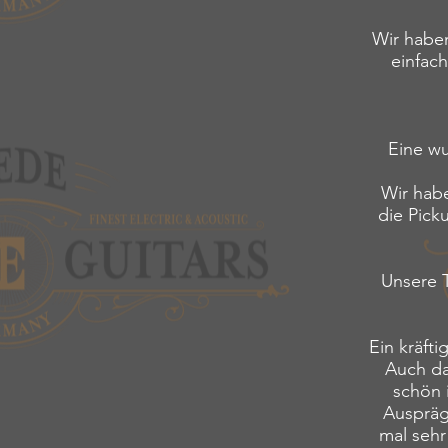
Wir habe
einfach
Eine wu
Wir habe
die Pick
Unsere T
Ein kräfti
Auch da
schön 
Ausprägu
mal sehr