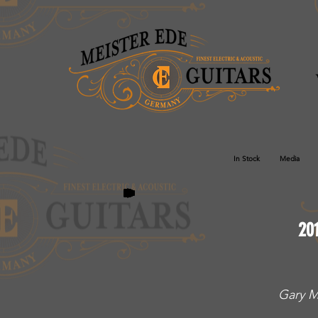
In Stock
Media
20
Gary M