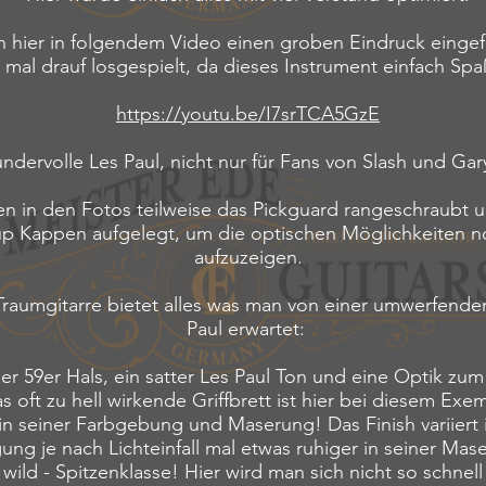
n hier in folgendem Video einen groben Eindruck einge
 mal drauf losgespielt, da dieses Instrument einfach Sp
https://youtu.be/I7srTCA5GzE
ndervolle Les Paul, nicht nur für Fans von Slash und Ga
n in den Fotos teilweise das Pickguard rangeschraubt 
up Kappen aufgelegt, um die optischen Möglichkeiten n
aufzuzeigen.
raumgitarre bietet alles was man von einer umwerfende
Paul erwartet:
ger 59er Hals, ein satter Les Paul Ton und eine Optik zu
s oft zu hell wirkende Griffbrett ist hier bei diesem Exe
in seiner Farbgebung und Maserung!
Das Finish variiert 
ng je nach Lichteinfall mal etwas ruhiger in seiner Ma
 wild -
Spitzenklasse! Hier wird man sich nicht so schnell