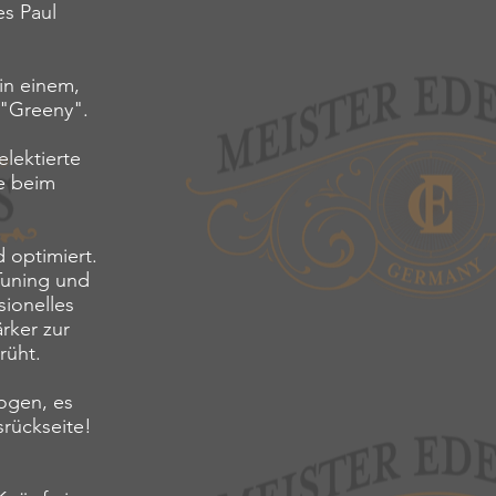
es Paul
in einem,
 "Greeny".
elektierte
he beim
 optimiert.
Tuning und
sionelles
rker zur
rüht.
zogen, es
srückseite!