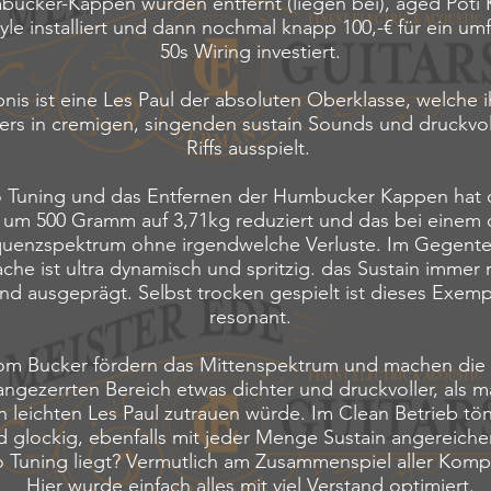
ucker-Kappen wurden entfernt (liegen bei), aged Poti
yle installiert und dann nochmal knapp 100,-€ für ein um
50s Wiring investiert.
nis ist eine Les Paul der absoluten Oberklasse, welche i
rs in cremigen, singenden sustain Sounds und druckvo
Riffs ausspielt.
 Tuning und das Entfernen der Humbucker Kappen hat d
um 500 Gramm auf 3,71kg reduziert und das bei einem 
uenzspektrum ohne irgendwelche Verluste. Im Gegentei
che ist ultra dynamisch und spritzig. das Sustain immer 
nd ausgeprägt. Selbst trocken gespielt ist dieses Exempla
resonant.
om Bucker fördern das Mittenspektrum und machen die G
angezerrten Bereich etwas dichter und druckvoller, als m
leichten Les Paul zutrauen würde. Im Clean Betrieb tö
 glockig, ebenfalls mit jeder Menge Sustain angereiche
 Tuning liegt? Vermutlich am Zusammenspiel aller Kom
Hier wurde einfach alles mit viel Verstand optimiert.