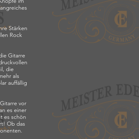
 Knöpfe im
fangreiches
hre Stärken
llen Rock
ie Gitarre
druckvollen
l, die
mehr als
r auffällig
itarre vor
an es einer
nt es schön
rt! Ob das
ponenten.