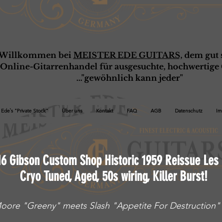
Willkommen bei
MEISTER EDE GUITARS,
dem gut s
Online-G
ita
rrenhandel für ausgesuchte, hochwertige 
..."gewöhnlich kann jeder"
Ede`s "Private Stock"
Über uns
Kontakt
FAQ
AGB
Datenschutz
Im
16 Gibson Custom Shop Historic 1959 Reissue Les 
Cryo Tuned, Aged, 50s wiring, Killer
Burst!
oore "Greeny" meets Slash "Appetite For Destruction" 