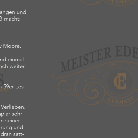
fangen und
aß macht:
ry Moore.
und einmal
och weiter
n 59er Les
m Verlieben.
mplar sehr
in seiner
serung und
 dran satt-