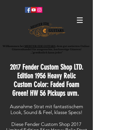
Willkommen bei
MEISTER EDE GUITARS,
dem gut sortierten Online-
G
ita
rrenhandel für ausgesuchte, hochwertige Gitarren!
..."gewöhnlich kann jeder"
2017 Fender Custom Shop LTD.
Edition 1956 Heavy Relic
Custom Color: Faded Foam
Green! HW 56 Pickups uvm.
Ausnahme Strat mit fantastischem
Look, Sound & Feel, klasse Specs!
Diese Fender Custom Shop 2017