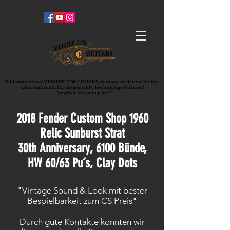
Willkommen bei
MEISTER EDE GUITARS,
dem gut sortierten Online-
G
ita
rrenhandel für ausgesuchte, hochwertige Gitarren!
..."gewöhnlich kann jeder"
2018 Fender Custom Shop 1960
Relic Sunburst Strat
30th Anniversary, 6100 Bünde,
HW 60/63 Pu´s, Clay Dots
"Vintage Sound & Look mit bester
Bespielbarkeit zum CS Preis"
Durch gute Kontakte konnten wir