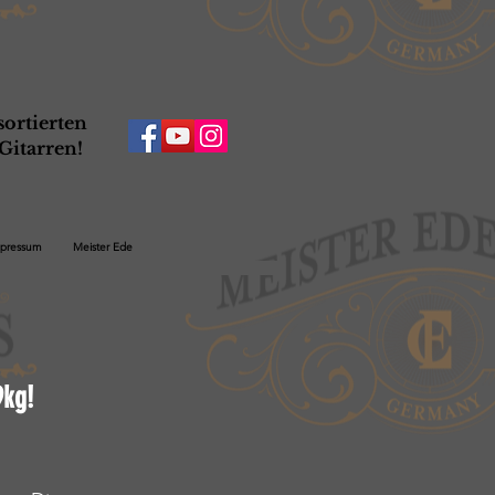
ortierten
Gitarren!
pressum
Meister Ede
9kg!