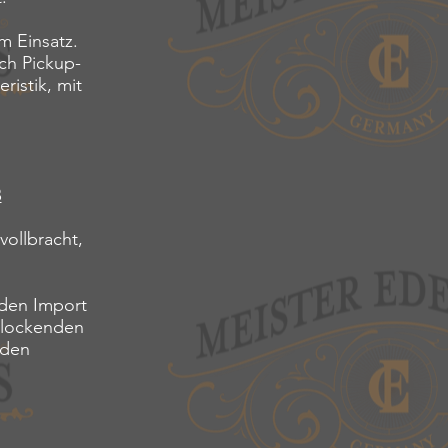
 Einsatz.
ach Pickup-
ristik, mit
B
vollbracht,
 den Import
rlockenden
 den