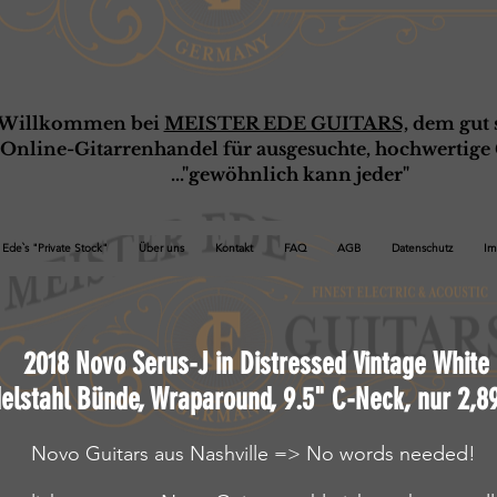
Willkommen bei
MEISTER EDE GUITARS,
dem gut s
Online-G
ita
rrenhandel für ausgesuchte, hochwertige 
..."gewöhnlich kann jeder"
Ede`s "Private Stock"
Über uns
Kontakt
FAQ
AGB
Datenschutz
Im
2
018
Novo Serus-J in Distressed Vintage White
elstahl Bünde, Wraparound, 9.5" C-Neck, nur 2,8
Novo Guitars aus Nashville => No words needed!