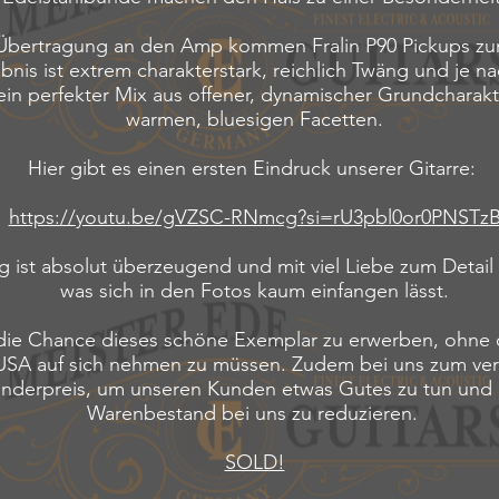
Übertragung an den Amp kommen Fralin P90 Pickups zum
bnis ist extrem charakterstark, reichlich Twäng und je n
ein perfekter Mix aus offener, dynamischer Grundcharakte
warmen, bluesigen Facetten.
Hier gibt es einen ersten Eindruck unserer Gitarre:
https://youtu.be/gVZSC-RNmcg?si=rU3pbl0or0PNSTz
 ist absolut überzeugend und mit viel Liebe zum Detail 
was sich in den Fotos kaum einfangen lässt.
die Chance dieses schöne Exemplar zu erwerben, ohne
USA auf sich nehmen zu müssen. Zudem bei uns zum ve
nderpreis, um unseren Kunden etwas Gutes zu tun und
Warenbestand bei uns zu reduzieren.
SOLD!