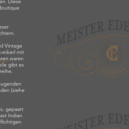
en. Diese
 Boutique
eser
htern.
d Vintage
ankerl mit
nten waren
ile gibt es
reihe.
zeugenden
nden (siehe
s, gepaart
ast Indian
flichtigen
.