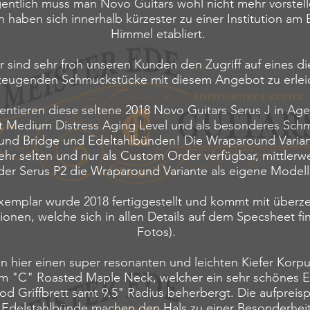
gentlich muss man Novo Guitars wohl nicht mehr vorstell
n haben sich innerhalb kürzester zu einer Institution am
Himmel etabliert.
r sind sehr froh unseren Kunden den Zugriff auf eines di
zeugenden Schmuckstücke mit diesem Angebot zu erleic
entieren die
se seltene 2018
Novo Guitars Serus J in Age
t Medium Distress Aging Level und als besonderes Schm
nd Bridge und Edeltahlbünden! Die Wraparound Varia
ehr selten und nur als Custom Order verfügbar, mittlerwe
der Serus P2 die Wraparound Variante als eigene Modell
xemplar wurde 2018 fertiggestellt und kommt mit über
tionen, welche sich in allen Details auf dem Specsheet fi
Fotos).
n hier einen super resonanten und leichten Kiefer Korpu
em "C" Roasted Maple Neck, welcher ein sehr schönes E
d Griffbrett samt 9.5" Radius beherbergt. Die aufpreisp
Edelstahlbünde machen den Hals zu einer Besonderheit