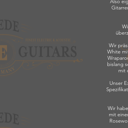
Also ei
Gitarre
Wi
über
Wir präs
White mi
Wraparou
bislang s
mit 
Unser E
Spezifika
Wir habe
mit ein
Rosewoo