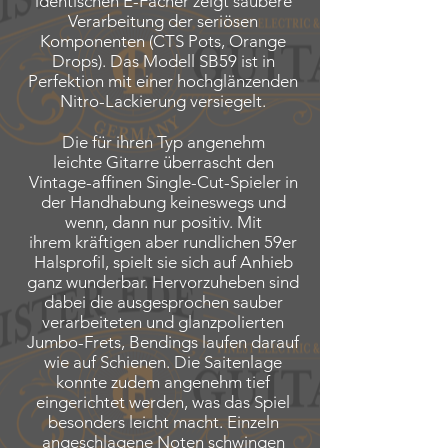
identischen E-Fächer zeigt saubere
Verarbeitung der seriösen
Komponenten (CTS Pots, Orange
Drops). Das Modell SB59 ist in
Perfektion mit einer hochglänzenden
Nitro-Lackierung versiegelt.
Die für ihren Typ angenehm
leichte Gitarre überrascht den
Vintage-affinen Single-Cut-Spieler in
der Handhabung keineswegs und
wenn, dann nur positiv. Mit
ihrem kräftigen aber rundlichen 59er
Halsprofil, spielt sie sich auf Anhieb
ganz wunderbar. Hervorzuheben sind
dabei die ausgesprochen sauber
verarbeiteten und glanzpolierten
Jumbo-Frets, Bendings laufen darauf
wie auf Schienen. Die Saitenlage
konnte zudem angenehm tief
eingerichtet werden, was das Spiel
besonders leicht macht. Einzeln
angeschlagene Noten schwingen