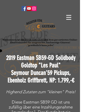
Willkommen bei
MEISTER EDE GUITARS,
dem gut sortierten Online-
G
ita
rrenhandel für ausgesuchte, hochwertige Gitarren!
..."gewöhnlich kann jeder"
2019 Eastman SB59-GD Solidbody
Goldtop "Les Paul"
Seymour Duncan'59 Pickups,
Ebenholz Griffbrett, NP: 1.799,-€
Highend Zutaten zum "kleinen" Preis!
Diese Eastman SB59 GD ist uns
zufällig über eine Inzahlungsnahme