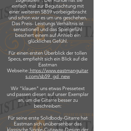
"zugelaufen". Der Kunde hat sie
einfach mal zur Begutachtung mit
einer weiteren SB59 vorbeigebracht
und schon war es um uns geschehen.
Das Preis- Leistungs Verhältnis ist
sensationell und das Spielgefühl
beschert einem auf Anhieb ein
glückliches Gefühl.
Für einen ersten Überblick der tollen
Specs, empfiehlt sich ein Blick auf die
Eastman
Webseite:
https://www.eastmanguitar
s.com/sb59_gd_new
Wir "klauen" uns etwas Pressetext
und passen diesen auf unser Exemplar
an, um die Gitarre besser zu
beschreiben:
Für seine erste Solidbody-Gitarre hat
Eastman sich unübersehbar das
klassische Single-Cutaway-Design der