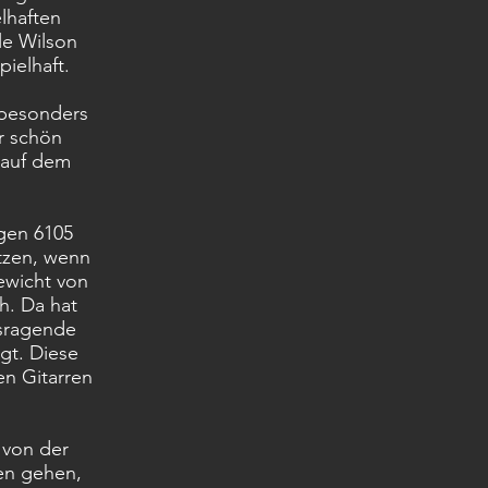
lhaften
le Wilson
ielhaft.
 besonders
r schön
 auf dem
igen 6105
etzen, wenn
ewicht von
h. Da hat
usragende
gt. Diese
en Gitarren
 von der
ben gehen,