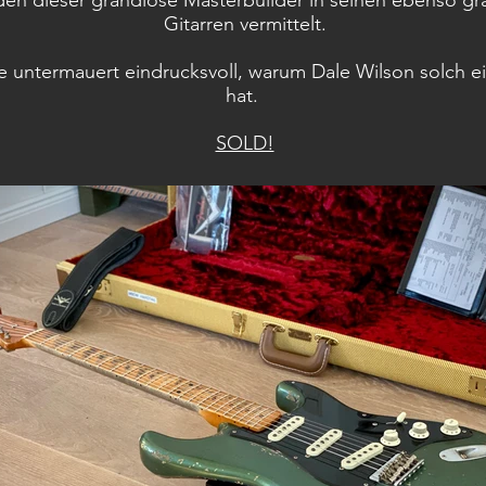
 den dieser grandiose Masterbuilder in seinen ebenso g
Gitarren vermittelt.
re untermauert eindrucksvoll, warum Dale Wilson solch e
hat.
SOLD!