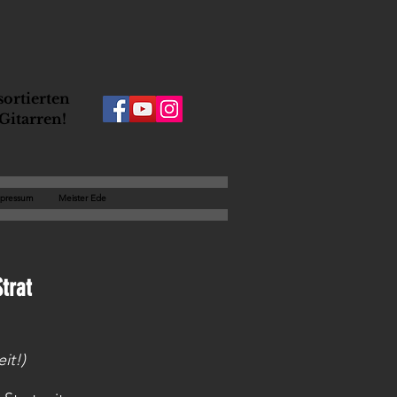
ortierten
Gitarren!
pressum
Meister Ede
Strat
it!)