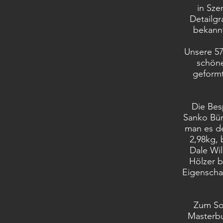
in Sze
Detailgr
bekannt
Unsere 57
schöne
geformt
Die Besp
Sanko Bün
man es de
2,98kg, 
Dale Wil
Hölzer b
Eigenschaf
Zum So
Masterbu