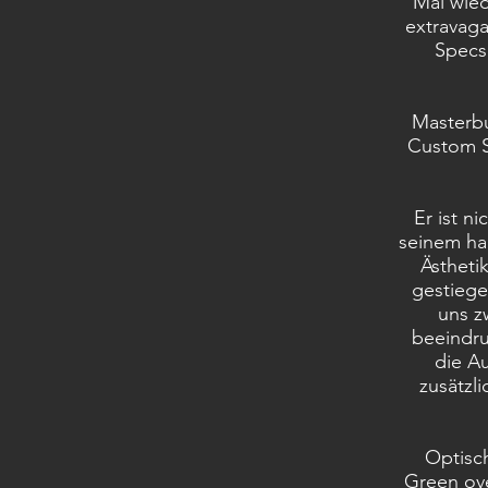
Mal wied
extravaga
Specsh
Masterbu
Custom Sh
Er ist n
seinem ha
Ästheti
gestiege
uns z
beeindru
die A
zusätzli
Optisch
Green ove