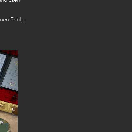
randiosen
inen Erfolg