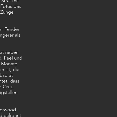
Strat mit
 Fotos das
r Zunge
der Fender
ngerer als
hat neben
, Feel und
50 Monate
n ist, die
bsolut
tet, dass
n Cruz,
igstellen
Sherwood
rd gekonnt