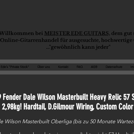
Willkommen bei
MEISTER EDE GUITARS,
dem gut s
Online-G
ita
rrenhandel für ausgesuchte, hochwertige 
..."gewöhnlich kann jeder"
Ede`s "Private Stock"
Über uns
Kontakt
FAQ
AGB
Datenschutz
Im
 Fender Dale Wilson Masterbuilt Heavy Relic 57 
2,98kg! Hardtail, D.Gilmour Wiring, Custom Color
e Wilson Masterbuilt Oberliga (bis zu 50 Monate Warteze