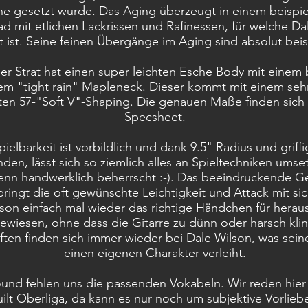
ne gesetzt wurde. Das Aging überzeugt in einem beispie
ad mit etlichen Lackrissen und Rafinessen, für welche Da
 ist. Seine feinen Übergänge im Aging sind absolut beisp
er Strat hat einen super leichten Esche Body mit einem
m "tight rain" Mapleneck. Dieser kommt mit einem seh
en 57-"Soft V"-Shaping. Die genauen Maße finden sich
Specsheet.
ielbarkeit ist vorbildlich und dank 9.5" Radius und griff
den, lässt sich so ziemlich alles an Spieltechniken ums
nn handwerklich beherrscht :-). Das beeindruckende G
bringt die oft gewünschte Leichtigkeit und Attack mit sic
son einfach mal wieder das richtige Händchen für hera
ewiesen, ohne dass die Gitarre zu dünn oder harsch klin
ten finden sich immer wieder bei Dale Wilson, was sein
einen eigenen Charakter verleiht.
und fehlen uns die passenden Vokabeln. Wir reden hier
ilt Oberliga, da kann es nur noch um subjektive Vorlie