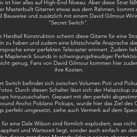
tiv ist hier alles auf High-End Niveau. Aber diese Strat fäl
ter Masterbuilt Gitarren etwas aus dem Rahmen, kommt s
il Bauweise und zusätzlich mit einem David Gilmour-Wir
"Secret Switch".
 Hardtail Konstruktion scheint diese Gitarre für eine Strat
ain zu haben und zudem eine blitzschnelle Ansprache di
nsprache einer perfekten Telecaster erinnert. Zudem liefe
he Mapleneck Sounds in schwingungsfreudiger Perfekti
nicht genug, Fans von David Gilmour kommen hier zudem
ihre Kosten.
et Switch befindet sich zwischen Volumen Poti und Picku
Fotos. Durch diesen Schalter lässt sich der Halspickup z
kups hinzuzuschalten. Gepaart mit den perfekt abgesti
und Ancho Poblano Pickups, wurde hier das Ziel des 
gs perfekt umgesetzt, siehe auch Vermerk auf dem Spec
 für eine Dale Wilson sind förmlich explodiert, was nicht
appheit und Wartezeit liegt, sonder auch einfach an d