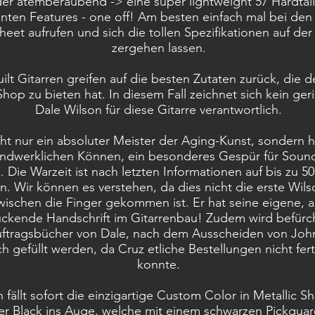
er atemberaubend -> eine super lightweight 57 Hardtail 
nten Features - one off! Am besten einfach mal bei den
eet aufrufen und sich die tollen Spezifikationen auf de
zergehen lassen.
ilt Gitarren greifen auf die besten Zutaten zurück, die 
op zu bieten hat. In diesem Fall zeichnet sich kein geri
Dale Wilson für diese Gitarre verantwortlich.
icht nur ein absoluter Meister der Aging-Kunst, sondern 
ndwerklichen Können, ein besonderes Gespür für Sound
k. Die Warzeit ist nach letzten Informationen auf bis zu 
n. Wir können es verstehen, da dies nicht die erste Wilso
wischen die Finger gekommen ist. Er hat seine eigene, a
ckende Handschrift im Gitarrenbau! Zudem wird befürch
uftragsbücher von Dale, nach dem Ausscheiden von Joh
ch gefüllt werden, da Cruz etliche Bestellungen nicht fert
konnte.
 fällt sofort die einzigartige Custom Color in Metallic 
r Black ins Auge, welche mit einem schwarzen Pickgua