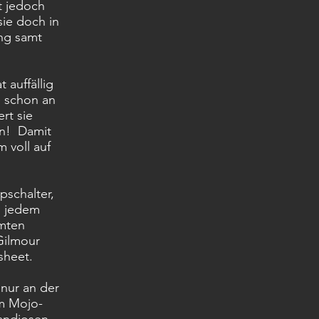
lt jedoch
ie doch in
ing samt
 auffällig
e schon an
rt sie
on! Damit
 voll auf
pschalter,
u jedem
mmten
Gilmour
sheet.
 nur an der
em Mojo-