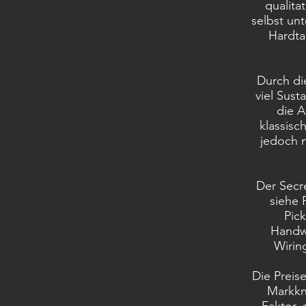
qualita
selbst un
Hardta
Durch die
viel Sust
die A
klassisc
jedoch 
Der Secr
siehe 
Pic
Handwo
Wirin
Die Preise
Markkn