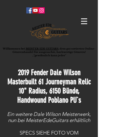
Willkommen bei
MEISTER EDE GUITARS,
dem gut sortierten Online-
G
ita
rrenhandel für ausgesuchte, hochwertige Gitarren!
..."gewöhnlich kann jeder"
2019 Fender Dale Wilson
Masterbuilt 61 Journeyman Relic
10" Radius, 6150 Bünde,
Handwound Poblano PU`s
Ein weitere Dale Wilson Meisterwerk,
nun bei MeisterEdeGuitars erhältlich
SPECS SIEHE FOTO VOM