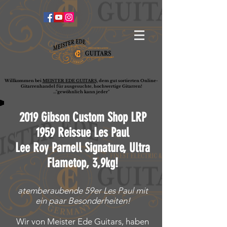
Willkommen bei
MEISTER EDE GUITARS,
dem gut sortierten Online-
G
ita
rrenhandel für ausgesuchte, hochwertige Gitarren!
..."gewöhnlich kann jeder"
2019 Gibson Custom Shop LRP
1959 Reissue Les Paul
Lee Roy Parnell Signature, Ultra
Flametop, 3,9kg!
atemberaubende 59er Les Paul mit
ein paar Besonderheiten!
Wir von Meister Ede Guitars, haben