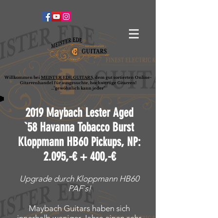
Willkommen bei
MEISTER EDE GUITARS,
dem gut sortierten Online-
G
ita
rrenhandel für ausgesuchte, hochwertige Gitarren!
..."gewöhnlich kann jeder"
2019 Maybach Lester Aged
`58 Havanna Tobacco Burst
Kloppmann HB60 Pickups, NP:
2.095,-€ + 400,-€
Upgrade durch Kloppmann HB60
PAF`s!
Maybach Guitars haben sich