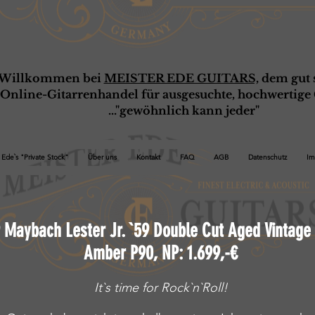
Willkommen bei
MEISTER EDE GUITARS,
dem gut s
Online-G
ita
rrenhandel für ausgesuchte, hochwertige 
..."gewöhnlich kann jeder"
Ede`s "Private Stock"
Über uns
Kontakt
FAQ
AGB
Datenschutz
Im
 Maybach Lester Jr. `59 Double Cut Aged Vintage
Amber P90, NP: 1.699,-€
It`s time for Rock`n`Roll!