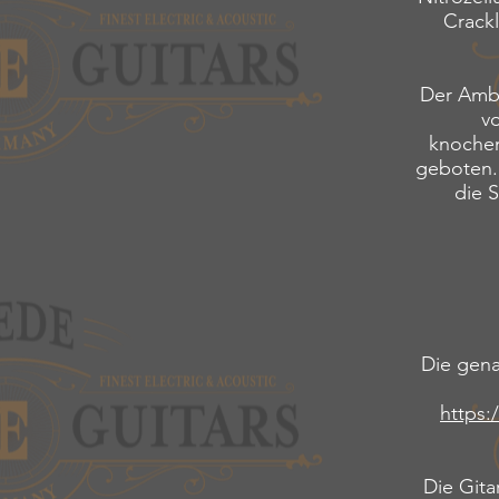
Crackl
Der Ambe
v
knochen
geboten. 
die 
Die gena
https:
Die Git