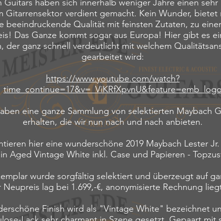
Guitars haben sich innerhalb weniger Jahre einen sehr
m Gitarrensektor verdient gemacht. Kein Wunder, bietet
e beeindruckende Qualität mit feinsten Zutaten, zu eine
reis! Das Ganze kommt sogar aus Europa! Hier gibt es e
, der ganz schnell verdeutlicht mit welchem Qualitätsan
gearbeitet wird:
https://www.youtube.com/watch?
time_continue=17&v=_ViKRfXpvnU&feature=emb_log
haben eine ganze Sammlung von selektierten Maybach Gi
erhalten, die wir nun nach und nach anbieten.
ntieren hier eine wunderschöne 2019 Maybach Lester Jr.
 in Aged Vintage White inkl. Case und Papieren - Topzu
emplar wurde sorgfältig selektiert und überzeugt auf gan
 Neupreis lag bei 1.699,-€, anonymisierte Rechnung liegt
erschöne Finish wird als "Vintage White" bezeichnet un
ulose-Lack sehr charmant in Szene gesetzt. Gepaart mit 