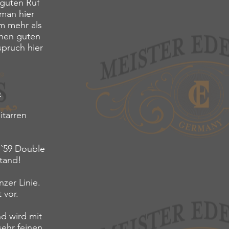
 guten Ruf
 man hier
m mehr als
inen guten
spruch hier
o
tarren
 `59 Double
stand!
zer Linie.
 vor.
d wird mit
sehr feinen