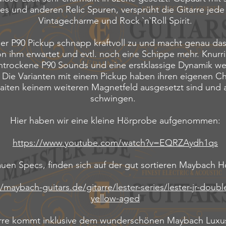
es und anderen Relic Spuren, versprüht die Gitarre je
Vintagecharme und Rock `n`Roll Spirit.
r P90 Pickup schnapp kraftvoll zu und macht genau da
on ihm erwartet und evtl. noch eine Schippe mehr. Knurr
trockene P90 Sounds und eine erstklassige Dynamik we
Die Varianten mit einem Pickup haben ihren eigenen Ch
Saiten keinem weiteren Magnetfeld ausgesetzt sind und 
schwingen.
Hier haben wir eine kleine Hörprobe aufgenommen:
https://www.youtube.com/watch?v=EQRZAydh1qs
uen Specs, finden sich auf der gut sortieren Maybach
//maybach-guitars.de/gitarre/lester-series/lester-jr-doubl
yellow-aged
arre kommt inklusive dem wunderschönen Maybach Luxu