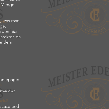
de Menge
s, was man
ige,
rden hier
arakter, da
anders
 Homepage:
e-cut-tv-
scase und