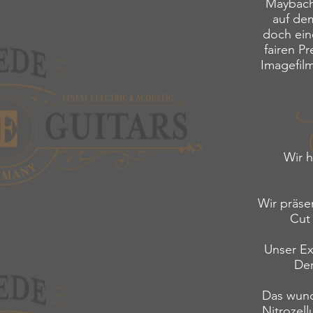
Maybach 
auf de
doch ein
fairen P
Imagefilm
Wir 
Wir präse
Cut
Unser Ex
Der
Das wund
Nitrozell