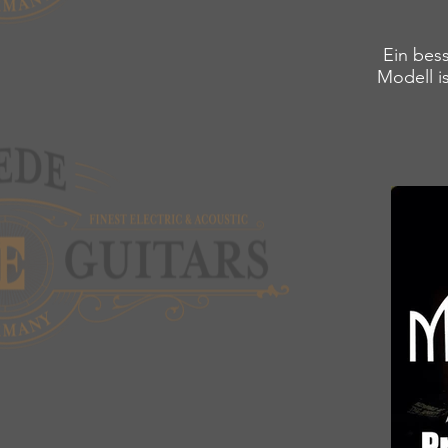
Ein bess
Modell is