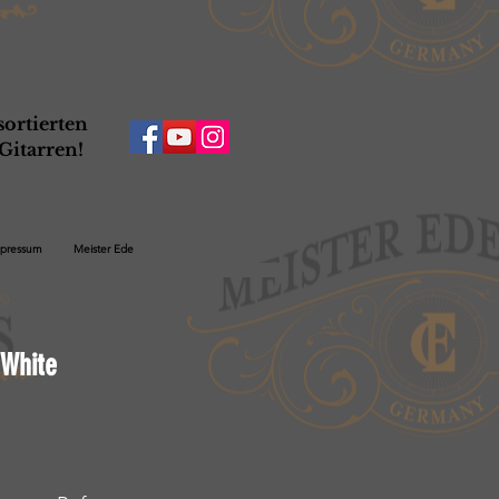
ortierten
Gitarren!
pressum
Meister Ede
 White