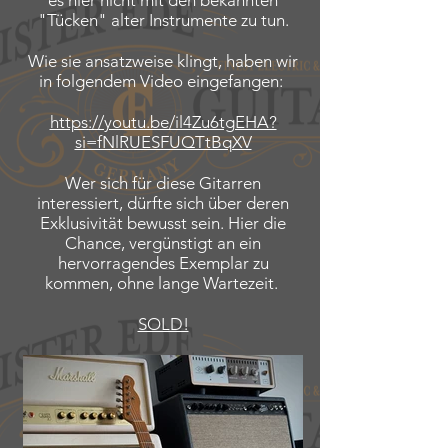
es hier nicht mit den bekannten
"Tücken" alter Instrumente zu tun.
Wie sie ansatzweise klingt, haben wir
in folgendem Video eingefangen:
https://youtu.be/il4Zu6tgEHA?
si=fNlRUESFUQTtBqXV
Wer sich für diese Gitarren
interessiert, dürfte sich über deren
Exklusivität bewusst sein. Hier die
Chance, vergünstigt an ein
hervorragendes Exemplar zu
kommen, ohne lange Wartezeit.
SOLD!