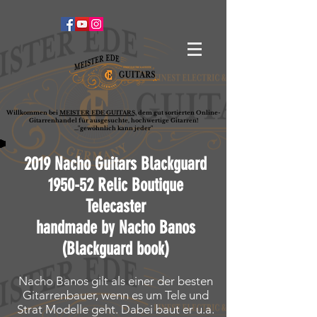
Willkommen bei
MEISTER EDE GUITARS,
dem gut sortierten Online-
G
ita
rrenhandel für ausgesuchte, hochwertige Gitarren!
..."gewöhnlich kann jeder"
2019 Nacho Guitars Blackguard
1950-52 Relic Boutique
Telecaster
handmade by Nacho Banos
(Blackguard book)
Nacho Banos gilt als einer der besten
Gitarrenbauer, wenn es um Tele und
Strat Modelle geht. Dabei baut er u.a.