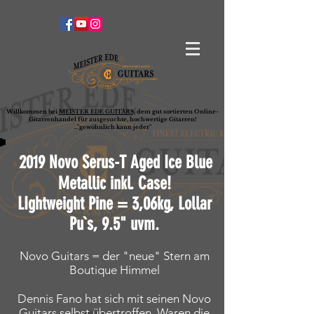
Willkommen bei
MEISTER EDE GUITARS,
dem gut sortierten Online-
G
ita
rrenhandel für ausgesuchte, hochwertige Gitarren!
..."gewöhnlich kann jeder"
2019 Novo Serus-T Aged Ice Blue
Metallic inkl. Case
!
LIghtweight Pine = 3,06kg, Lollar
Pu`s, 9.5" uvm.
Novo Guitars = der "neue" Stern am
Boutique Himmel
Dennis Fano hat sich mit seinen Novo
Guitars selbst übertroffen. Waren die