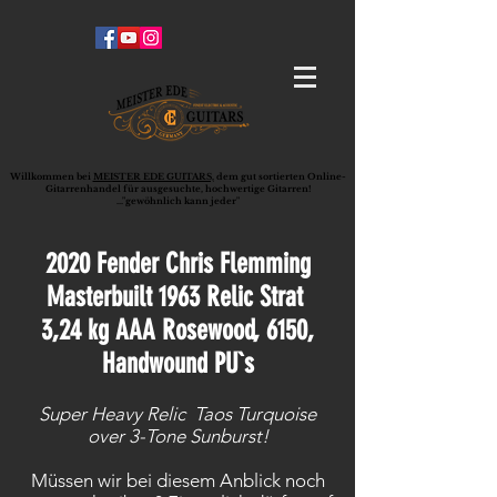
Willkommen bei
MEISTER EDE GUITARS,
dem gut sortierten Online-
G
ita
rrenhandel für ausgesuchte, hochwertige Gitarren!
..."gewöhnlich kann jeder"
2020 Fender Chris Flemming
Masterbuilt 1963 Relic Strat
3,24 kg AAA Rosewood, 6150,
Handwound PU`s
Super Heavy Relic Taos Turquoise
over 3-Tone Sunburst!
Müssen wir bei diesem Anblick noch