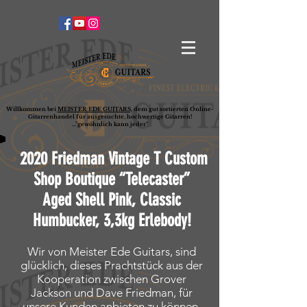
Willkommen bei
MEISTER EDE GUITARS,
dem gut sortierten Online-
G
ita
rrenhandel für ausgesuchte, hochwertige Gitarren!
..."gewöhnlich kann jeder"
2020 Friedman Vintage T Custom
Shop Boutique “Telecaster”
Aged Shell Pink, Classic
Humbucker, 3,3kg Erlebody!
Wir von Meister Ede Guitars, sind
glücklich, dieses Prachtstück aus der
Kooperation zwischen Grover
Jackson und Dave Friedman, für
unsere Kunden anbieten zu können.