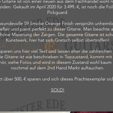
 Gitarre ist von einer neuen aus dem Fachhandel wohl n
iden. Gekauft im April 2020 für 3.499,-€, ist noch die Fo
Pickguard.
wundevolle 59 Smoke Orange Finish versprüht unheimlic
eflair und passt perfekt zu dieser Gitarre. Man beachte 
öne Maserung der Zargen. Die gesamte Gitarre ist sch
Kunstwerk, hier hat sich Gretsch selbst übertroffen!
sparen uns hier viel Text und lassen eher die zahlreichen
ie Gitarre ist wie beschrieben in Topzustand, kommt mit
ör, siehe Fotos und wird in diesem Zustand wohl kaum
nochmal auf dem 2nd Hand Markt auftauchen.
zt über 500,-€ sparen und sich dieses Prachtexemplar sic
SOLD!