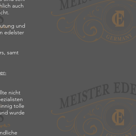
hlich auch
cht.
nmutung und
on edelster
rs, samt
er-
lte nicht
ezialisten
nnig tolle
 und wurde
indliche