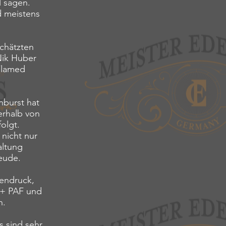
l sagen.
d meistens
chätzten
Nik Huber
 Flamed
burst hat
erhalb von
olgt.
 nicht nur
altung
reude.
endruck,
9+ PAF und
n.
s sind sehr