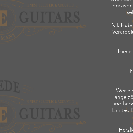
praxisor
se
Nik Huber
Verarbei
Hier i
h
Wer ein
lange zö
und habe
Limited 
Herzli