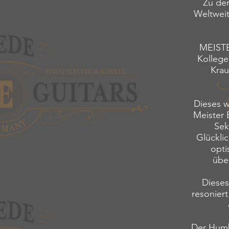
Zu den
Weltweit
MEISTE
Kollege
Kraut
Dieses 
Meister 
Sek
Glücklic
opti
übe
Dieses
resonier
Der Humbu