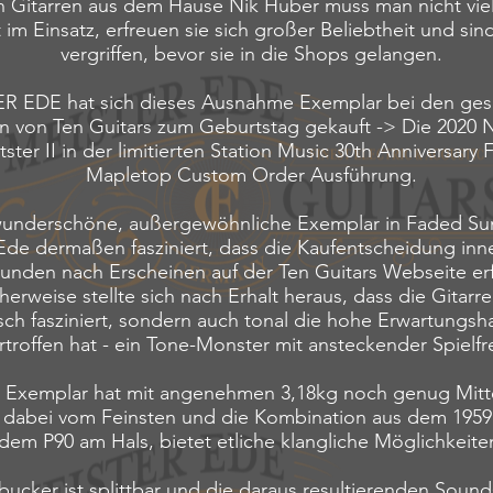
 Gitarren aus dem Hause Nik Huber muss man nicht vie
 im Einsatz, erfreuen sie sich großer Beliebtheit und sin
vergriffen, bevor sie in die Shops gelangen.
R EDE hat sich dieses Ausnahme Exemplar bei den ges
n von Ten Guitars zum Geburtstag gekauft -> Die 2020 
ster II in der limitierten Station Music 30th Anniversary
Mapletop Custom Order Ausführung
.
wunderschöne, außergewöhnliche Exemplar in Faded Sun
Ede dermaßen fasziniert, dass die Kaufentscheidung inn
unden nach Erscheinen auf der Ten Guitars Webseite erf
herweise stellte sich nach Erhalt heraus, dass die Gitarre
sch fasziniert, sondern auch tonal die hohe Erwartungsh
rtroffen hat - ein Tone-Monster mit ansteckender Spielf
 Exemplar hat mit angenehmen 3,18kg noch genug Mitt
t dabei vom Feinsten und die Kombination aus dem 195
dem P90 am Hals, bietet etliche klangliche Möglichkeite
cker ist splittbar und die daraus resultierenden Sound