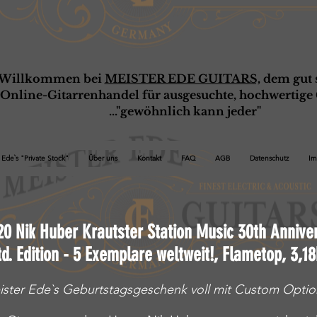
Willkommen bei
MEISTER EDE GUITARS,
dem gut s
Online-G
ita
rrenhandel für ausgesuchte, hochwertige 
..."gewöhnlich kann jeder"
Ede`s "Private Stock"
Über uns
Kontakt
FAQ
AGB
Datenschutz
Im
20
Nik Huber
Krautster Station Music 30th Annive
td. Edition - 5 Exemplare weltweit!
, Flametop, 3,18
ster Ede`s Geburtstagsgeschenk voll mit Custom Opti