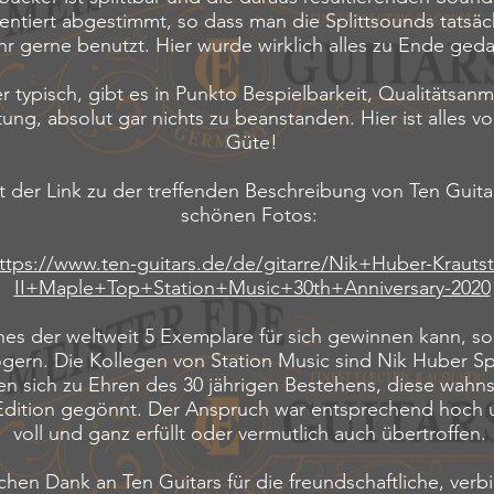
ientiert abgestimmt, so dass man die Splittsounds tatsäc
hr gerne benutzt. Hier wurde wirklich alles zu Ende geda
 typisch, gibt es in Punkto Bespielbarkeit, Qualitätsa
tung, absolut gar nichts zu beanstanden. Hier ist alles v
Güte!
st der Link zu der treffenden Beschreibung von Ten Guita
schönen Fotos:
ttps://www.ten-guitars.de/de/gitarre/Nik+Huber-Krautst
II+Maple+Top+Station+Music+30th+Anniversary-2020
es der weltweit 5 Exemplare für sich gewinnen kann, sol
gern. Die Kollegen von Station Music sind Nik Huber Sp
n sich zu Ehren des 30 jährigen Bestehens, diese wahnsi
Edition gegönnt. Der Anspruch war entsprechend hoch
voll und ganz erfüllt oder vermutlich auch übertroffen.
chen Dank an Ten Guitars für die freundschaftliche, verb