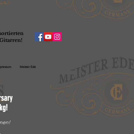
ortierten
Gitarren!
pressum
Meister Ede
rsary
kg!
onen!