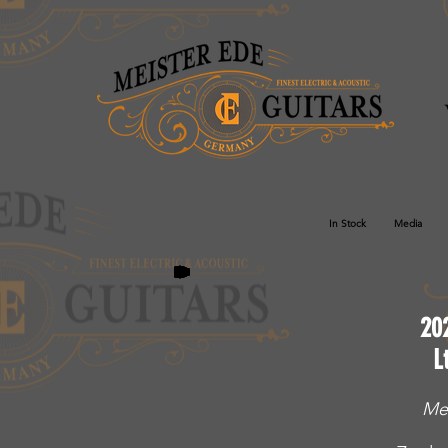
In Stock
Media
20
L
Mei