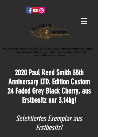
Willkommen bei
MEISTER EDE GUITARS,
dem gut sortierten Online-
G
ita
rrenhandel für ausgesuchte, hochwertige Gitarren!
..."gewöhnlich kann jeder"
2020 Paul Reed Smith 35th
Anniversary LTD. Edition Custom
24 Faded Grey Black Cherry, aus
Erstbesitz nur 3,14kg!
Selektiertes Exemplar aus
Erstbesitz!