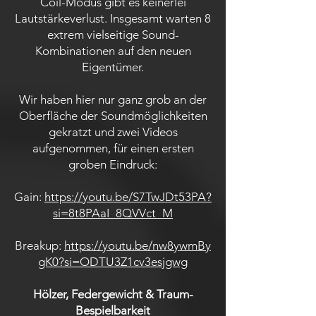
Coil-Modus gibt es keinerlei
Lautstärkeverlust. Insgesamt warten 8
extrem vielseitige Sound-
Kombinationen auf den neuen
Eigentümer.
Wir haben hier nur ganz grob an der
Oberfläche der Soundmöglichkeiten
gekratzt und zwei Videos
aufgenommen, für einen ersten
groben Eindruck:
Gain:
https://youtu.be/S7TwJDt53PA?
si=8t8PAaI_8QVVct_M
Breakup:
https://youtu.be/nw8ywmBy
gK0?si=ODTU3Z1cv3esjgwg
Hölzer, Federgewicht & Traum-
Bespielbarkeit