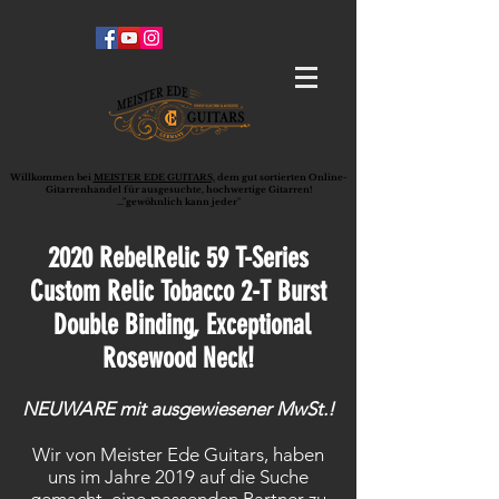
Willkommen bei
MEISTER EDE GUITARS,
dem gut sortierten Online-
G
ita
rrenhandel für ausgesuchte, hochwertige Gitarren!
..."gewöhnlich kann jeder"
2020 RebelRelic 59 T-Series
Custom Relic Tobacco 2-T Burst
Double Binding, Exceptional
Rosewood Neck!
NEUWARE mit ausgewiesener MwSt.!
Wir von Meister Ede Guitars, haben
uns im Jahre 2019 auf die Suche