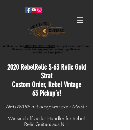
Willkommen bei
MEISTER EDE GUITARS,
dem gut sortierten Online-
G
ita
rrenhandel für ausgesuchte, hochwertige Gitarren!
..."gewöhnlich kann jeder"
2020 RebelRelic S-63 Relic Gold
Strat
Custom Order, Rebel Vintage
63 Pickup´s!
NEUWARE mit ausgewiesener MwSt.!
Wir sind offizieller Händler für Rebel
Relic Guitars aus NL!