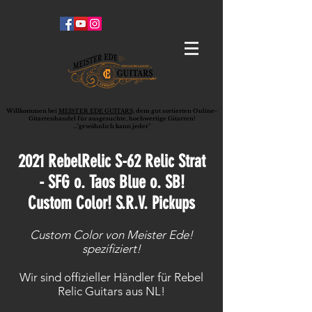
Willkommen bei
MEISTER EDE GUITARS,
dem gut sortierten Online-
G
ita
rrenhandel für ausgesuchte, hochwertige Gitarren!
..."gewöhnlich kann jeder"
2021 RebelRelic S-62 Relic Strat
- SFG o. Taos Blue o. SB!
Custom Color! S.R.V. Pickups
Custom Color von Meister Ede!
spezifiziert!
Wir sind offizieller Händler für Rebel
Relic Guitars aus NL!