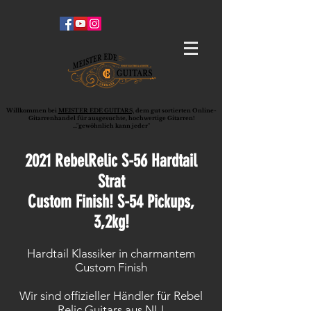
Willkommen bei
MEISTER EDE GUITARS,
dem gut sortierten Online-
G
ita
rrenhandel für ausgesuchte, hochwertige Gitarren!
..."gewöhnlich kann jeder"
2021 RebelRelic S-56 Hardtail
Strat
Custom Finish! S-54 Pickups,
3,2kg!
Hardtail Klassiker in charmantem
Custom Finish
Wir sind offizieller Händler für Rebel
Relic Guitars aus NL!