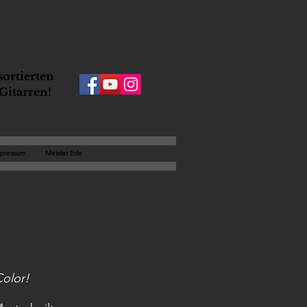
ortierten
Gitarren!
pressum
Meister Ede
Color
!