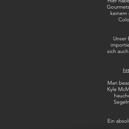
Hier habe
Gourmets.
keinem 
Colo
Unser 
importie
sich auch
ht
Man beach
Kyle McMi
hauchd
Segeln
Ein absol