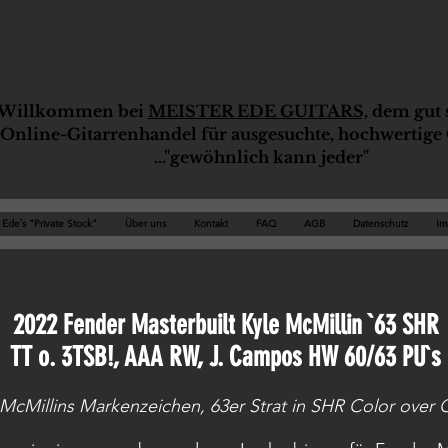
Willkommen bei
MEISTER EDE GUITARS,
dem gut s
Online-G
ita
rrenhandel für ausgesuchte, hochwertige 
..."gewöhnlich kann jeder"
Ede`s "Private Stock"
Über uns
Kontakt
FAQ
AGB
Datenschutz
Im
2022 Fender Masterbuilt Kyle McMillin `63 SHR
TT o. 3TSB!, AAA RW, J. Campos HW 60/63 PU`s
 McMillins Markenzeichen, 63er Strat in SHR Color over 