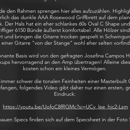
de den Rahmen sprengen hier alles aufzuzählen. Highlig
rlich das dunkle AAA Rosewood Griffbrett auf dem plain
. Der Hals hat ein eher schlankes 60s Oval C Shape und 
iffiger 6150 Bünde äußerst komfortabel. Alle Hölzer sind
ert und bringen die Gitarre trocken gespielt in Schwingu
 einer Gitarre "von der Stange" wohl eher selten vorfin
onante Basis wird von den gefragten Josefina Campos
ckups hervorragend an den Amp übertragen! Alleine die
kosten schon ein kleines Vermögen.
t immer schwer die tonalen Feinheiten einer Masterbuilt 
ufangen, folgendes Video gibt daher nur einen ersten, 
Eindruck:
https://youtu.be/UofoC8fRGMc?si=UCy_lee_hjc2-Lsm
auen Specs finden sich auf dem Specsheet in der Foto 