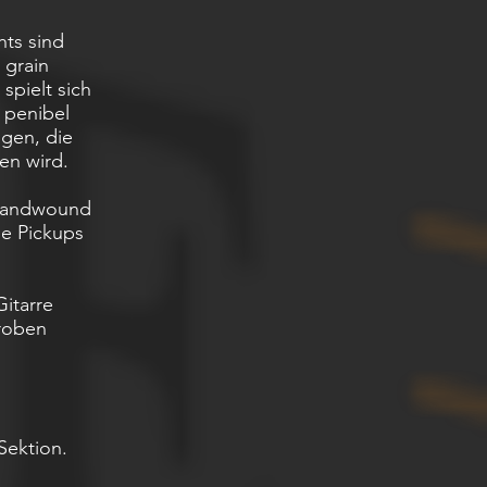
hts sind
 grain
spielt sich
 penibel
ngen, die
den wird.
 Handwound
se Pickups
Gitarre
groben
Sektion.