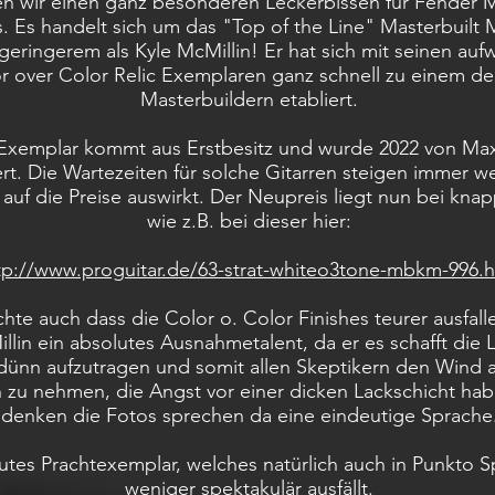
n wir einen ganz besonderen Leckerbissen für Fender M
 Es handelt sich um das "Top of the Line" Masterbuilt 
geringerem als Kyle McMillin! Er hat sich mit seinen au
r over Color Relic Exemplaren ganz schnell zu einem de
Masterbuildern etabliert.
Exemplar kommt aus Erstbesitz und wurde 2022 von Max
rt. Die Wartezeiten für solche Gitarren steigen immer we
 auf die Preise auswirkt. Der Neupreis liegt nun bei knap
wie z.B. bei dieser hier:
tp://www.proguitar.de/63-strat-whiteo3tone-mbkm-996.h
te auch dass die Color o. Color Finishes teurer ausfallen
llin ein absolutes Ausnahmetalent, da er es schafft die 
ünn aufzutragen und somit allen Skeptikern den Wind 
 zu nehmen, die Angst vor einer dicken Lackschicht hab
denken die Fotos sprechen da eine eindeutige Sprache
utes Prachtexemplar, welches natürlich auch in Punkto S
weniger spektakulär ausfällt.