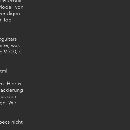
asterbuilt
Modell von
fwendigen
r Top
guitars
iter, was
p 9.700,-€,
tml
. Hier ist
Lackierung
aus den
en. Wir
.
pecs nicht