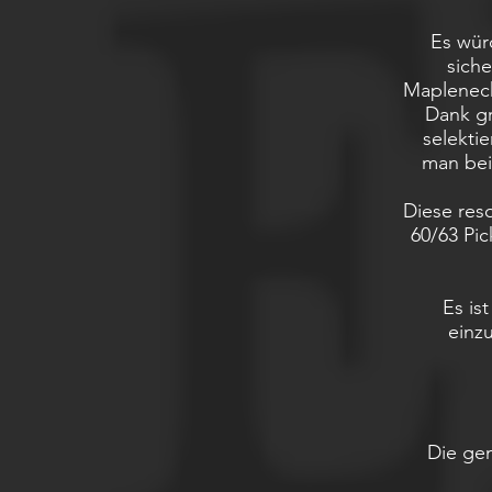
Es wür
siche
Mapleneck
Dank gr
selekti
man bei
Diese res
60/63 Pi
Es is
einz
Die gen