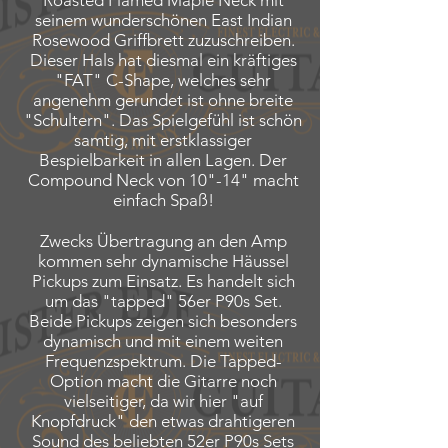
Roasted Flamed Maple Neck mit
seinem wunderschönen East Indian
Rosewood Griffbrett zuzuschreiben.
Dieser Hals hat diesmal ein kräftiges
"FAT" C-Shape, welches sehr
angenehm gerundet ist ohne breite
"Schultern". Das Spielgefühl ist schön
samtig, mit erstklassiger
Bespielbarkeit in allen Lagen. Der
Compound Neck von 10"-14" macht
einfach Spaß!
Zwecks Übertragung an den Amp
kommen sehr dynamische Häussel
Pickups zum Einsatz. Es handelt sich
um das "tapped" 56er P90s Set.
Beide Pickups zeigen sich besonders
dynamisch und mit einem weiten
Frequenzspektrum. Die Tapped-
Option macht die Gitarre noch
vielseitiger, da wir hier "auf
Knopfdruck" den etwas drahtigeren
Sound des beliebten 52er P90s Sets