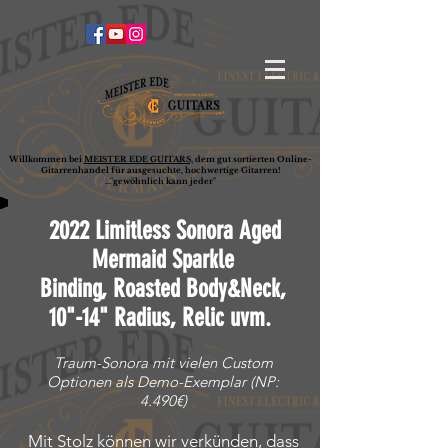
Willkommen bei
MEISTER EDE GUITARS,
dem gut sortierten Online-
G
ita
rrenhandel für ausgesuchte, hochwertige Gitarren!
..."gewöhnlich kann jeder"
2022 Limitless Sonora Aged
Mermaid Sparkle
Binding, Roasted
Body&Neck,
10"-14" Radius, Relic uvm.
Traum-Sonora mit vielen Custom
Optionen als Demo-Exemplar (NP:
4.490€)
Mit Stolz können wir verkünden, dass