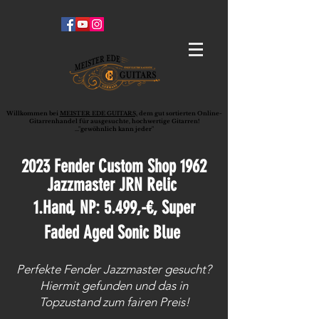
Willkommen bei
MEISTER EDE GUITARS,
dem gut sortierten Online-
G
ita
rrenhandel für ausgesuchte, hochwertige Gitarren!
..."gewöhnlich kann jeder"
2023 Fender Custom Shop 1962
Jazzmaster JRN
Relic
1.Hand, NP: 5.499,-€, Super
Faded Aged Sonic Blue
Perfekte Fender Jazzmaster gesucht?
Hiermit gefunden und das in
Topzustand zum fairen Preis!