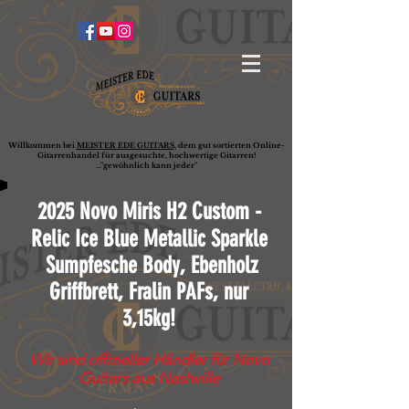
Willkommen bei
MEISTER EDE GUITARS,
dem gut sortierten Online-
G
ita
rrenhandel für ausgesuchte, hochwertige Gitarren!
..."gewöhnlich kann jeder"
2025 Novo Miris H2 Custom -
Relic Ice Blue Metallic Sparkle
Sumpfesche Body, Ebenholz
Griffbrett, Fralin PAFs, nur
3,15kg!
Wir sind offizieller Händler für Novo
Guitars aus Nashville