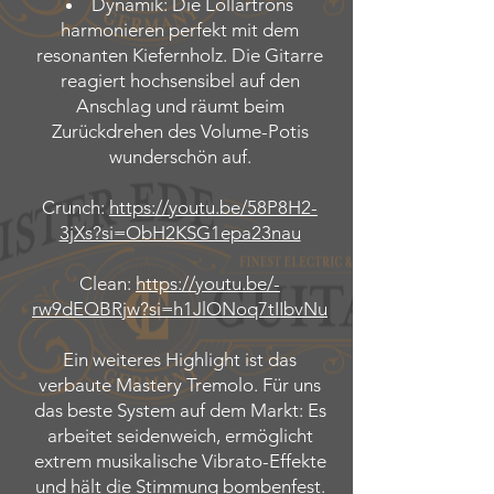
Dynamik: Die Lollartrons
harmonieren perfekt mit dem
resonanten Kiefernholz. Die Gitarre
reagiert hochsensibel auf den
Anschlag und räumt beim
Zurückdrehen des Volume-Potis
wunderschön auf.
Crunch:
https://youtu.be/58P8H2-
3jXs?si=ObH2KSG1epa23nau
Clean:
https://youtu.be/-
rw9dEQBRjw?si=h1JlONoq7tIIbvNu
Ein weiteres Highlight ist das
verbaute Mastery Tremolo. Für uns
das beste System auf dem Markt: Es
arbeitet seidenweich, ermöglicht
extrem musikalische Vibrato-Effekte
und hält die Stimmung bombenfest.