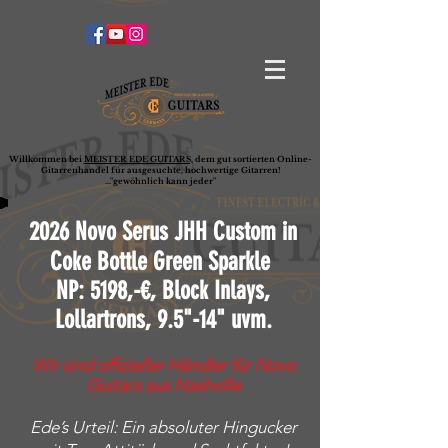
Willkommen bei
MEISTER EDE GUITARS,
dem gut sortierten Online-
G
ita
rrenhandel für ausgesuchte, hochwertige Gitarren!
..."gewöhnlich kann jeder"
2026 Novo Serus JHH Custom in
Coke Bottle Green Sparkle
NP: 5198,-€, Block Inlays
,
Lollartrons, 9.5"-14" uvm.
Wir sind offizieller Händler für Novo
Guitars aus Nashville
Ede’s Urteil: Ein absoluter Hingucker