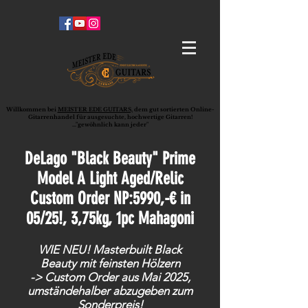
Willkommen bei
MEISTER EDE GUITARS,
dem gut sortierten Online-
G
ita
rrenhandel für ausgesuchte, hochwertige Gitarren!
..."gewöhnlich kann jeder"
DeLago "Black Beauty" Prime
Model A Light Aged/Relic
Custom Order NP:5990,-€ in
05/25!, 3,75kg, 1pc Mahagoni
​WIE NEU! Masterbuilt Black
Beauty
mit feinsten Hölzern
-> Custom Order aus Mai 2025,
umständehalber abzugeben zum
Sonderpreis!