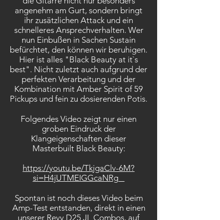
die Gitarre nicht nur besonders
angenehm am Gurt, sondern bringt
ihr zusätzlichen Attack und ein
schnelleres Ansprechverhalten. Wer
nun Einbußen in Sachen Sustain
befürchtet, den können wir beruhigen.
Hier ist alles "Black Beauty at it`s
best". Nicht zuletzt auch aufgrund der
perfekten Verarbeitung und der
Kombination mit Amber Spirit of 59
Pickups und fein zu dosierenden Potis.
Folgendes Video zeigt nur einen
groben Eindruck der
Klangeigenschaften dieser
Masterbuilt Black Beauty:
https://youtu.be/TkjgaClv-6M?
si=H4jUTMEIGGcaNRg_
Spontan ist noch dieses Video beim
Amp-Test entstanden, direkt in einen
unserer Revv D25 JL Combos, auf