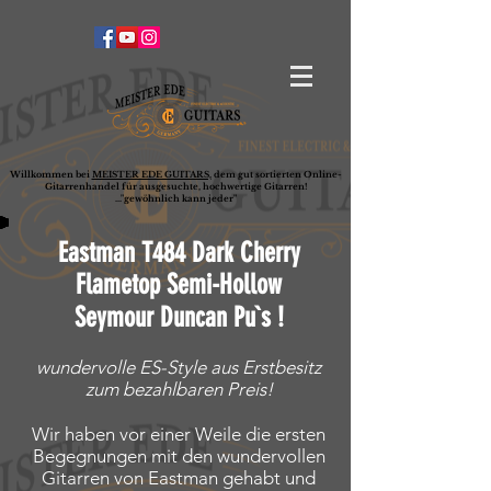
Willkommen bei
MEISTER EDE GUITARS,
dem gut sortierten Online-
G
ita
rrenhandel für ausgesuchte, hochwertige Gitarren!
..."gewöhnlich kann jeder"
Eastman T484 Dark Cherry
Flametop Semi-Hollow
Seymour Duncan Pu`s !
wundervolle ES-Style aus Erstbesitz
zum bezahlbaren Preis!
Wir haben vor einer Weile die ersten
Begegnungen mit den wundervollen
Gitarren von Eastman gehabt und