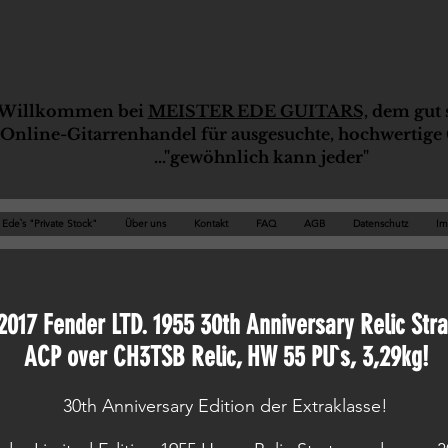
Willkommen bei
MEISTER EDE GUITARS,
dem gut s
Online-G
ita
rrenhandel für ausgesuchte, hochwertige 
..."gewöhnlich kann jeder"
Ede`s "Private Stock"
Über uns
Kontakt
FAQ
AGB
Datenschutz
Im
2017 Fender LTD. 1955 30th Anniversary Relic Stra
ACP over CH3TSB Relic, HW 55 PU`s, 3,29kg!
30th Anniversary Edition der Extraklasse!