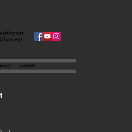
ortierten
Gitarren!
pressum
Meister Ede
t