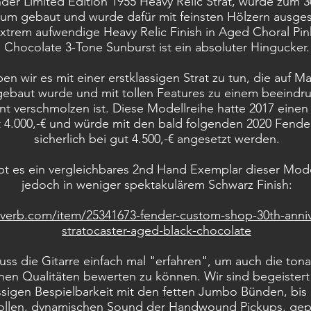
der Limited Edition 1955 Heavy Relic Strat, wurde zum 3
äum gebaut und wurde dafür mit feinsten Hölzern ausges
xtrem aufwendige Heavy Relic Finish in Aged Choral Pin
Chocolate 3-Tone Sunburst ist ein absoluter Hingucker.
en wir es mit einer erstklassigen Strat zu tun, die auf Ma
gebaut wurde und mit tollen Features zu einem beeind
nt verschmolzen ist. Diese Modellreihe hatte 2017 einen
 4.000,-€ und würde mit den bald folgenden 2020 Fender
sicherlich bei gut 4.500,-€ angesetzt werden.
bt es ein vergleichbares 2nd Hand Exemplar dieser Mode
jedoch in weniger spektakulärem Schwarz Finish:
everb.com/item/25341673-fender-custom-shop-30th-anniv
stratocaster-aged-black-chocolate
ss die Gitarre einfach mal "erfahren", um auch die ton
hen Qualitäten bewerten zu können. Wir sind begeistert
ssigen Bespielbarkeit mit den fetten Jumbo Bünden, bis
ollen, dynamischen Sound der Handwound Pickups, gepa