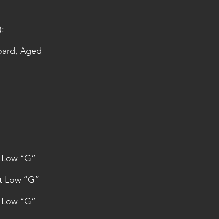
):
oard, Aged
t Low “G”
at Low “G”
t Low “G”