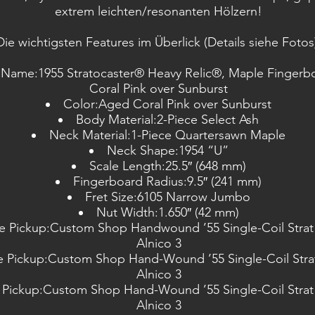
extrem leichten/resonanten Hölzern!
Die wichtigsten Features im Überlick (Details siehe Fotos
Name:1955 Stratocaster® Heavy Relic®, Maple Fingerb
Coral Pink over Sunburst
Color:Aged Coral Pink over Sunburst
Body Material:2-Piece Select Ash
Neck Material:1-Piece Quartersawn Maple
Neck Shape:1954 “U”
Scale Length:25.5″ (648 mm)
Fingerboard Radius:9.5″ (241 mm)
Fret Size:6105 Narrow Jumbo
Nut Width:1.650″ (42 mm)
e Pickup:Custom Shop Handwound ’55 Single-Coil Stra
Alnico 3
e Pickup:Custom Shop Hand-Wound ’55 Single-Coil Str
Alnico 3
Pickup:Custom Shop Hand-Wound ’55 Single-Coil Stra
Alnico 3