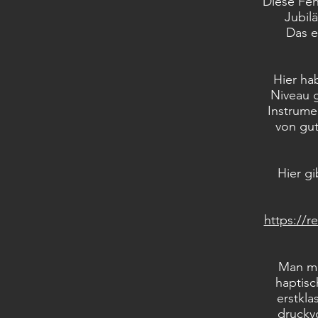
Diese Fen
Jubil
Das e
Hier hab
Niveau 
Instrume
von gut
Hier gi
https://r
Man mu
haptisc
erstkla
druckv