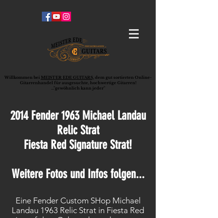
Willkommen bei
MEISTER EDE GUITARS,
dem gut sortierten Online-
G
ita
rrenhandel für ausgesuchte, hochwertige Gitarren!
..."gewöhnlich kann jeder"
2014 Fender 1963 Michael Landau
Relic Strat
Fiesta Red Signature Strat!
Weitere Fotos und Infos folgen...
Eine Fender Custom SHop Michael
Landau 1963 Relic Strat in Fiesta Red