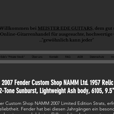
Willkommen bei
MEISTER EDE GUITARS,
dem gut s
Online-G
ita
rrenhandel für ausgesuchte, hochwertige 
..."gewöhnlich kann jeder"
Ede`s "Private Stock"
Über uns
Kontakt
FAQ
AGB
Datenschutz
Im
2007 Fender Custom Shop NAMM Ltd. 1957 Relic
2-Tone Sunburst, Lightweight Ash body, 6105, 9.5"
er Custom Shop NAMM 2007 Limited Edition Strats, erfr
eliebtheit. Fender hat bei diesen Jahrgängen ein beson