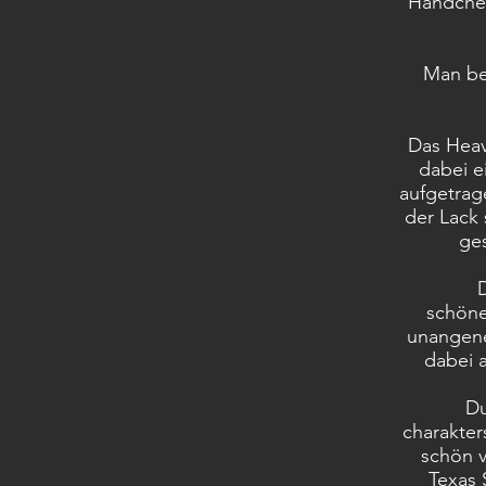
Händchen
Man bea
Das Heav
dabei e
aufgetrag
der Lack
ges
schöne
unangene
dabei a
Du
charakter
schön v
Texas 