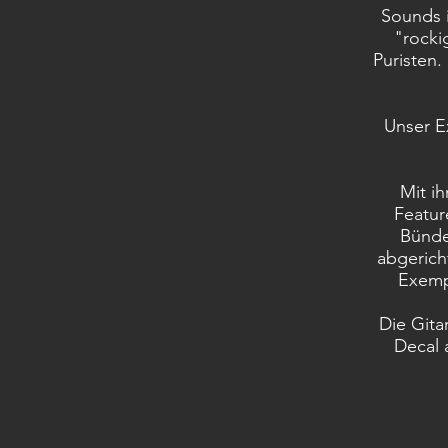
Sounds i
"rocki
Puristen
Unser E
Mit ih
Featur
Bünde 
abgerich
Exemp
Die Gita
Decal 