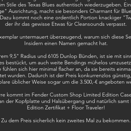
m Stile des Texas Blues authentisch wiederzugeben. Ei
ge" Ausrichtung, macht sie besonders Charmant für Blu
. Dazu kommt noch eine ordentlich Portion knackiger "
der ihr das gewisse Etwas für Cleansounds verpasst.
xemplar untermauert überzeugend, warum sich diese Ser
Insidern einen Namen gemacht hat.
rem 9,5" Radius und 6105 Dunlop Bünden, ist sie mit sin
es bestückt, um auch weite Bendings mühelos umzusetz
fühlen sich hier minimal flacher an, da sie bereits einmal
tet wurden. Dadurch ist der Preis konkurrenzlos günstig
lare üblicher Weise sogar um die 3.500,-€ angeboten 
rre kommt im Fender Custom Shop Limited Edition Case
an der Kopfplatte und Halsübergang und natürlich samt 
Edition Zertifikat + Floor Traveler!
Zu dem Preis sicherlich kein zweites Mal zu bekommen.