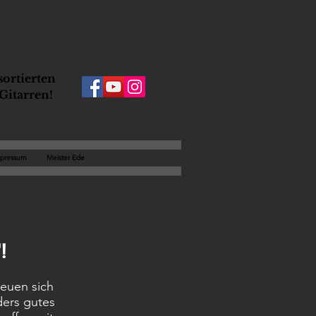
ortierten
Gitarren!
pressum
Meister Ede
!
euen sich
ders gutes