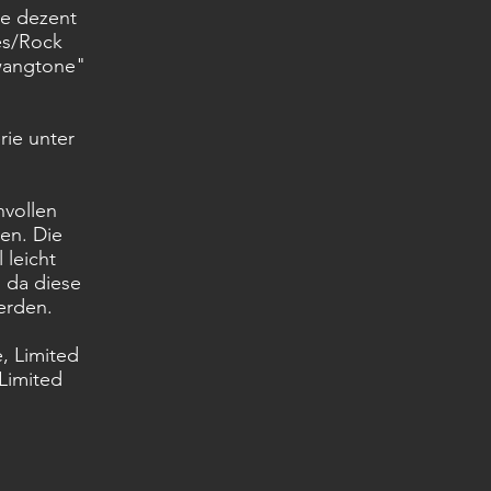
ne dezent
es/Rock
Twangtone"
ie unter
nvollen
en. Die
 leicht
, da diese
werden.
, Limited
Limited