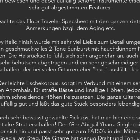
 bewiesen und dabei auffällig schöne Instrumente ersch
sehr gut abgestimmten Features.
chte das Floor Traveler Specsheet mit den ganzen detai
Anmerkungen bzgl. dem Aging etc.
y Relic Finish wurde mit sehr viel Liebe zum Detail umg
in geschmackvolles 2-Tone Sunburst mit hauchdünnem N
en. Die Halsrückseite fühlt sich sehr angenehm an, auch
 sehr behutsam abgetragen und ein sehr geschmeidiger
chaffen, der bei vielen Gitarren eher "hart" ausfällt - kla
Der leichte Eschekorpus, sorgt im Verbund mit einem se
n Ahornhals, für straffe Bässe und knallige Höhen, jed
hm schneidende Höhen freizusetzen. Die ganze Gitarre
uffällig gut und läßt das gute Stück besonders lebendig
rch sehr bewusst gewählte Pickups, hat man hier eine s
starke Strat erschaffen! Der 69er Abigail Ybarra Singleco
or sich hin und passt sehr gut zum FAT50´s in der Mitte
Special am Steg. Die Gitarre hat genug Draht und Ton, 