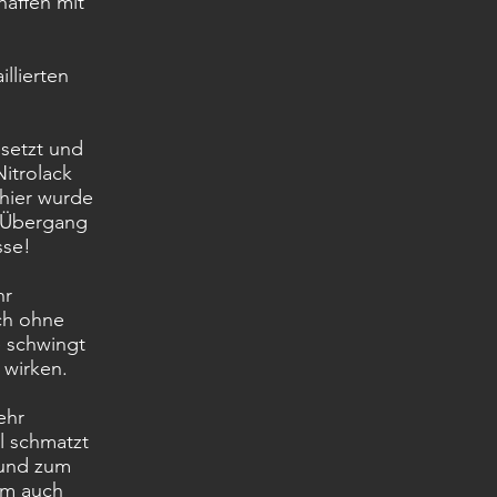
affen mit
llierten
esetzt und
itrolack
 hier wurde
 Übergang
sse!
hr
och ohne
 schwingt
 wirken.
ehr
il schmatzt
 und zum
um auch