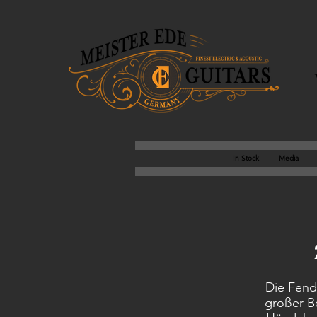
In Stock
Media
Die Fend
großer B