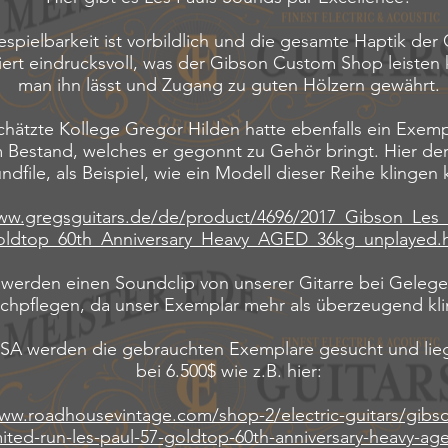
espielbarkeit ist vorbildlich und die gesamte Haptik der 
ert eindrucksvoll, was der Gibson Custom Shop leisten
man ihn lässt und Zugang zu guten Hölzern gewährt.
hätzte Kollege Gregor Hilden hatte ebenfalls ein Exemp
 Bestand, welches er gegonnt zu Gehör bringt. Hier de
ndfile, als Beispiel, wie ein Modell dieser Reihe klingen 
www.gregsguitars.de/de/product/4696/2017_Gibson_Les_
ldtop_60th_Anniversary_Heavy_AGED_36kg_unplayed.
 werden einen Soundclip von unserer Gitarre bei Gelege
chpflegen, da unser Exemplar mehr als überzeugend kli
USA werden die gebrauchten Exemplare gesucht und lie
bei 6.500$ wie z.B. hier:
www.roadhousevintage.com/shop-2/electric-guitars/gibs
mited-run-les-paul-57-goldtop-60th-anniversary-heavy-age