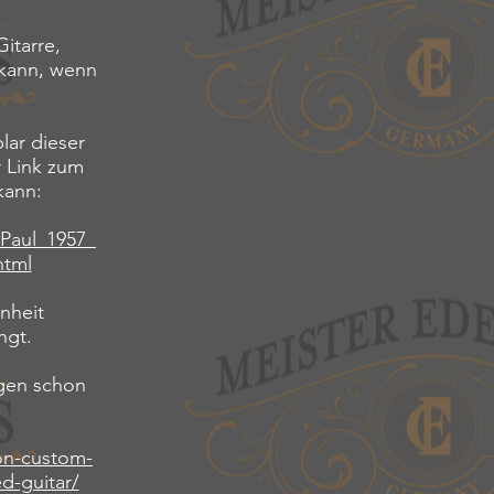
Gitarre,
 kann, wenn
lar dieser
r Link zum
kann:
Paul_1957_
html
nheit
ngt.
gen schon
on-custom-
d-guitar/