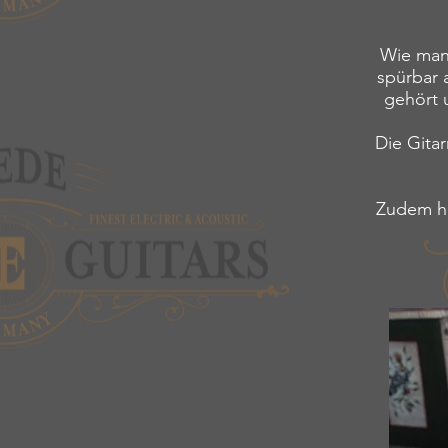
Wie man
spürbar 
gehört 
Die Gitar
Zudem ha