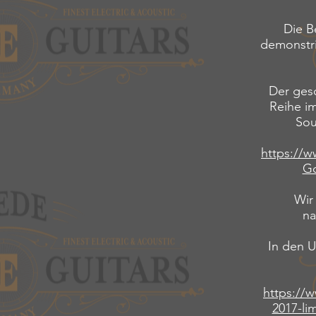
Die B
demonstri
Der gesc
Reihe im
Sou
https://
Go
Wir
na
In den 
https://
2017-li