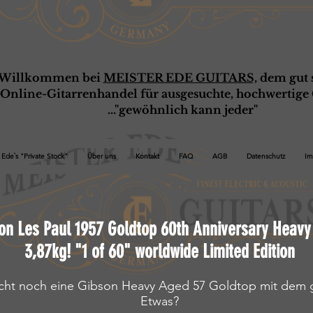
Willkommen bei
MEISTER EDE GUITARS,
dem gut s
Online-G
ita
rrenhandel für ausgesuchte, hochwertige 
..."gewöhnlich kann jeder"
Ede`s "Private Stock"
Über uns
Kontakt
FAQ
AGB
Datenschutz
Im
on Les Paul 1957 Goldtop 60th Anniversary Heav
3,87kg! "1 of 60" worldwide Limited Edition
cht noch eine Gibson Heavy Aged 57 Goldtop mit dem 
Etwas?