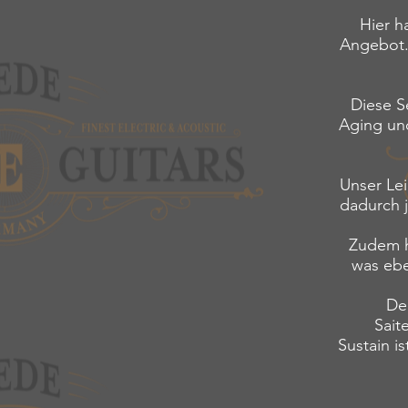
Hier h
Angebot. 
Diese Se
Aging und
Unser Lei
dadurch 
Zudem h
was ebe
Der
Sait
Sustain i