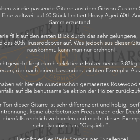
aben wir die passende Gitarre aus dem Gibson Custom
Eine weltweit auf 60 Stück limitiert Heavy Aged 60th Ann
Sammlerzustand!
rie fällt auf den ersten Blick durch das sehr gelungene,
 das 60th Trussrodcover auf. Was jedoch aus dieser Git
rauskommt, kann man nur erahnen!
chtgewicht liegt durch selektierte Hölzer bei ca. 3,87kg 
jeden, der nach einem besonders leichten Exemplar Aus
aben wir hier ein wunderschön gemasertes Rosewood Gr
nfalls auf die behutsame Selektion der Hölzer zurückzufü
 Ton dieser Gitarre ist sehr differenziert und holzig, per
entrennung, keine überbetonten Frequenzen oder Dead
st ebenfalls reichlich vorhanden und macht dieses Exempl
sehr dynamischen "Gespielin".
Hier gibt es Les Pauls Sounds par Excellence!