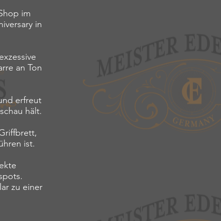
 Shop im
iversary in
 exzessive
arre an Ton
und erfreut
schau hält.
iffbrett,
hren ist.
fekte
spots.
ar zu einer