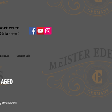
ortierten
Gitarren!
pressum
Meister Ede
y AGED
gewissen