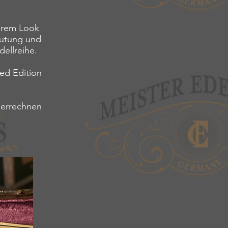
hrem Look
mutung und
ellreihe.
ted Edition
r errechnen
: