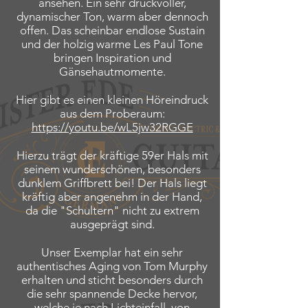
ansehen. Ein sehr druckvoller,
dynamischer Ton, warm aber dennoch
offen. Das scheinbar endlose Sustain
und der holzig warme Les Paul Tone
bringen Inspiration und
Gänsehautmomente.
Hier gibt es einen kleinen Höreindruck
aus dem Proberaum:
https://youtu.be/wL5jw32RGGE
Hierzu trägt der kräftige 59er Hals mit
seinem wunderschönen, besonders
dunklem Griffbrett bei! Der Hals liegt
kräftig aber angenehm in der Hand,
da die "Schultern" nicht zu extrem
ausgeprägt sind.
Unser Exemplar hat ein sehr
authentisches Aging von Tom Murphy
erhalten und sticht besonders durch
die sehr spannende Decke hervor,
welche je nach Lichteinfall, von