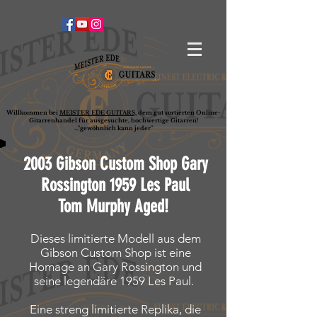
Willkommen bei
MEISTER EDE GUITARS,
dem gut sortierten Online-
G
ita
rrenhandel für ausgesuchte, hochwertige Gitarren!
..."gewöhnlich kann jeder"
2003 Gibson Custom Shop Gary
Rossington 1959 Les Paul
Tom Murphy Aged!
Dieses limitierte Modell aus dem
Gibson Custom Shop ist eine
Homage an Gary Rossington und
seine legendäre 1959 Les Paul.
Eine streng limitierte Replika, die