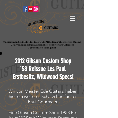
Willkommen bei
MEISTER EDE GUITARS,
dem gut sortierten Online-
G
ita
rrenhandel für ausgesuchte, hochwertige Gitarren!
..."gewöhnlich kann jeder"
2012 Gibson Custom Shop
`58 Reissue Les Paul
Erstbesitz, Wildwood Specs!
Wir von Meister Ede Guitars, haben
hier ein weiteres Schätzchen für Les
Paul Gourmets.
Eine Gibson Custom Shop 1958 Re-
issue VOS mit Wildwood Specs, aus