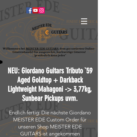
Willkommen bei
MEISTER EDE GUITARS,
dem gut sortierten Online-
G
ita
rrenhandel für ausgesuchte, hochwertige Gitarren!
..."gewöhnlich kann jeder"
NEU: Giordano Guitars Tributo `59
Aged Goldtop + Darkback
Lightweight Mahagoni -> 3,77kg,
Sunbear Pickups uvm.
Endlich fertig: Die nächste Giordano
MEISTER EDE Custom Order für
unseren Shop MEISTER EDE
GUITARS ist angekommen