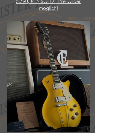
5.790,-€ -> SOLD -
Pre-Order
möglich!