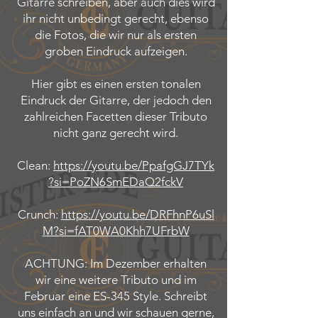
Gitarre schreiben, aber auch dies wird
ihr nicht unbedingt gerecht, ebenso
die Fotos, die wir nur als ersten
groben Eindruck aufzeigen.​
Hier gibt es einen ersten tonalen
Eindruck der Gitarre, der jedoch den
zahlreichen Facetten dieser Tributo
nicht ganz gerecht wird.
Clean:
https://youtu.be/PpafgGJ7TYk
?si=PoZN6SmEDaQ2fckV
Crunch:
https://youtu.be/DRFhnP6uSl
M?si=fAT0WA0Khh7UFrbW
ACHTUNG: Im Dezember erhalten
wir eine weitere Tributo und im
Februar eine ES-345 Style. Schreibt
uns einfach an und wir schauen gerne,