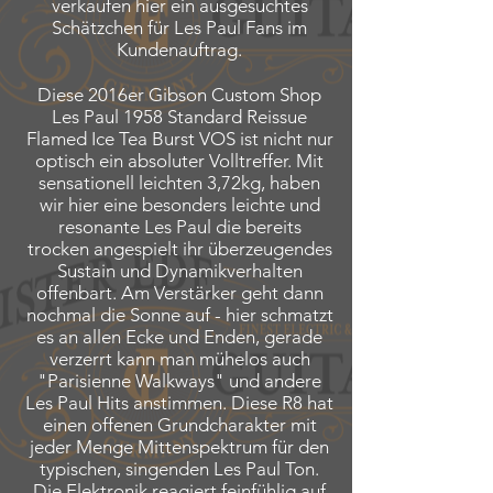
verkaufen hier ein ausgesuchtes
Schätzchen für Les Paul Fans im
Kundenauftrag.
Diese 2016er Gibson Custom Shop
Les Paul 1958 Standard Reissue
Flamed Ice Tea Burst VOS ist nicht nur
optisch ein absoluter Volltreffer. Mit
sensationell leichten 3,72kg, haben
wir hier eine besonders leichte und
resonante Les Paul die bereits
trocken angespielt ihr überzeugendes
Sustain und Dynamikverhalten
offenbart. Am Verstärker geht dann
nochmal die Sonne auf - hier schmatzt
es an allen Ecke und Enden, gerade
verzerrt kann man mühelos auch
"Parisienne Walkways" und andere
Les Paul Hits anstimmen.
Diese R8 hat
einen offenen Grundcharakter mit
jeder Menge Mittenspektrum für den
typischen, singenden Les Paul Ton.
Die Elektronik reagiert feinfühlig auf