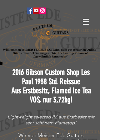
Willkommen bei
MEISTER EDE GUITARS,
dem gut sortierten Online-
G
ita
rrenhandel für ausgesuchte, hochwertige Gitarren!
..."gewöhnlich kann jeder"
2016 Gibson Custom Shop Les
Paul 1958 Std. Reissue
Aus Erstbesitz, Flamed Ice Tea
VOS
, nur
3,72kg!
Lightweight selected
R8 aus Erstbesitz mit
sehr schönem Flametop!
Wir von Meister Ede Guitars