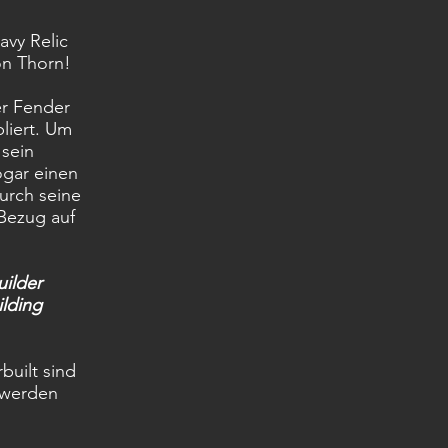
avy Relic
on Thorn
!
er Fender
liert. Um
 sein
ogar einen
durch seine
 Bezug auf
uilder
ilding
built sind
 werden