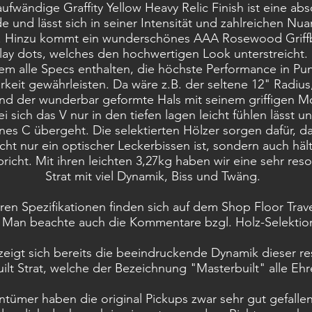
ufwändige Graffity Yellow Heavy Relic Finish ist eine abs
 und lässt sich in seiner Intensität und zahlreichen N
n. Hinzu kommt ein wunderschönes AAA Rosewood Griffb
clay dots, welches den hochwertigen Look unterstreicht.
em alle Specs enthalten, die höchste Performance in Pu
rkeit gewährleisten. Da wäre z.B. der seltene 12" Radius
d der wunderbar geformte Hals mit seinem griffigen M
ei sich das V nur in den tiefen lagen leicht fühlen lässt 
önes C übergeht.
Die selektierten Hölzer sorgen dafür, d
icht nur ein optischer Leckerbissen ist, sondern auch häl
richt. Mit ihren leichten 3,27kg haben wir eine sehr res
Strat mit viel Dynamik, Biss und Twäng.
eren Spezifikationen finden sich auf dem Shop Floor Trave
 Man beachte auch die Kommentare bzgl. Holz-Selektion
eigt sich bereits die beeindruckende Dynamik dieser r
ilt Strat, welche der Bezeichnung "Masterbuilt" alle Eh
ümer haben die original Pickups zwar sehr gut gefallen,