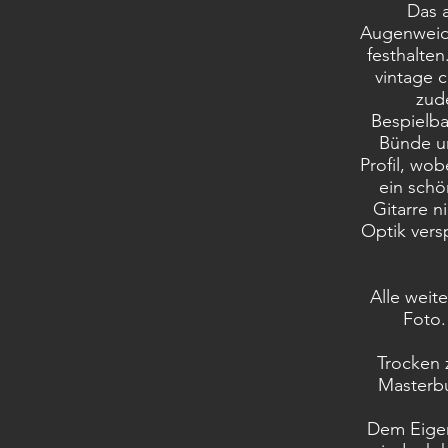
Das a
Augenweide
festhalte
vintage 
zud
Bespielba
Bünde un
Profil, wob
ein sch
Gitarre n
Optik versp
Alle weit
Foto.
Trocken z
Masterbu
Dem Eigent