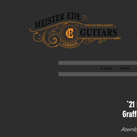
In Stock
Media
`21
Graff
Atemb