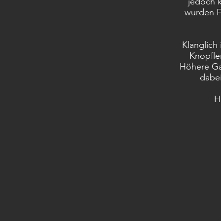
jedoch k
wurden F
Klanglich 
Knopfle
Höhere Gai
dabei
H