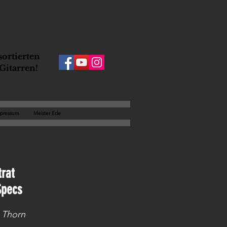
ortierten
Gitarren!
pressum
Meister Ede
trat
Specs
n Thorn