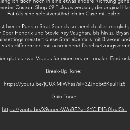
langlich doch noch in eine etwas andere Richtung gehe
ender Custom Shop 69 Pickups verbaut, die original 
Fat 60s sind selbstverständlich im Case mit dabei.
ist hier in Punkto Strat Sounds so ziemlich alles möglich
r über Hendrix und Stevie Ray Vaughan, bis hin zu Brya
nsettings meistert diese Strat ebenfalls mit Bravour und
 stets differenziert mit ausreichend Durchsetzungsverm
ier gibt es zwei Videos für einen ersten tonalen Eindruc
Break-Up Tone:
https://youtu.be/jCUXiMIWhas?si=32Jnqbt8KeulTlz8
Gain Tone:
https://youtu.be/X9uoecAWoBE?si=SYCIF4Pr0LpJ5lrL