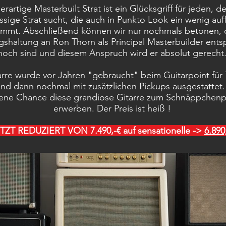
erartige Masterbuilt Strat ist ein Glücksgriff für jeden, d
assige Strat sucht, die auch in Punkto Look ein wenig auff
ommt.
Abschließend können wir nur nochmals betonen, 
gshaltung an Ron Thorn als Principal Masterbuilder ent
hoch sind und diesem Anspruch wird er absolut gerecht
arre wurde vor Jahren "gebraucht" beim Guitarpoint für 
und dann nochmal mit zusätzlichen Pickups ausgestattet
tene Chance diese grandiose Gitarre zum Schnäppchenp
erwerben. Der Preis ist heiß !
TZT REDUZIERT VON 7.490,-€ auf​ sensationelle
​ ->
6.890