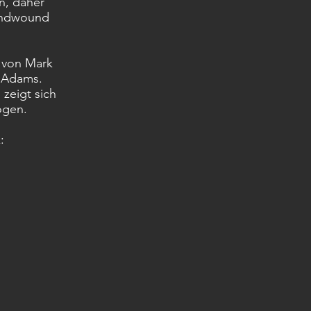
n, daher
Handwound
, von Mark
n Adams.
 zeigt sich
ögen.
k: