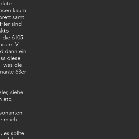
olute
uancen kaum
rett samt
Hier sind
nkto
, die 6105
odern V-
und dann ein
ass diese
t, was die
onante 63er
ler, siehe
 etc.
esonanten
re macht.
 es sollte