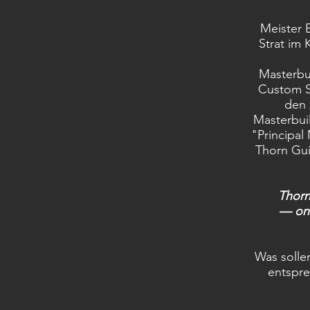
Meister E
Strat im
Masterbui
Custom Sh
den 
Masterbui
"Principal
Thorn Gui
Thorn
— one
Was solle
entspre