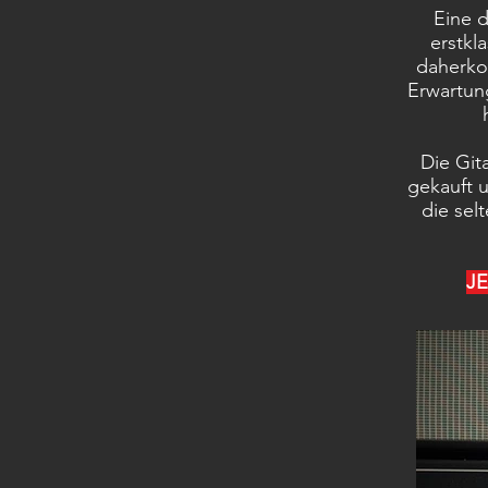
Eine d
erstkl
daherk
Erwartun
Die Git
gekauft 
die sel
JE