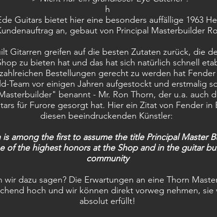
h​
de Guitars bietet hier eine besonders auffällige 1963 He
 Kundenauftrag an, gebaut von
Principal Masterbuilder R
lt Gitarren greifen auf die besten Zutaten zurück, die d
op zu bieten hat und das hat sich natürlich schnell etab
zahlreichen Bestellungen gerecht zu werden hat Fender
ld-Team vor einigen Jahren aufgestockt und erstmalig s
 Masterbuilder" benannt - Mr. Ron Thorn, der u.a. auch 
tars für Furore gesorgt hat. Hier ein Zitat von Fender in
diesen beeindruckenden Künstler:
 is among the first to assume the title Principal Master B
 of the highest honors at the Shop and in the guitar bu
community
n wir dazu sagen? Die Erwartungen an eine Thorn Master
chend hoch und wir können direkt vorweg nehmen, sie
absolut erfüllt!