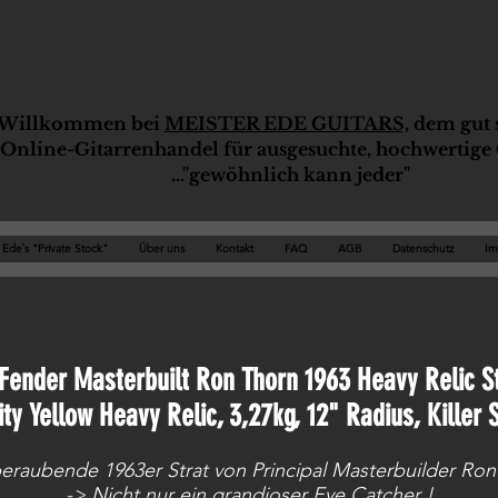
Willkommen bei
MEISTER EDE GUITARS,
dem gut s
Online-G
ita
rrenhandel für ausgesuchte, hochwertige 
..."gewöhnlich kann jeder"
Ede`s "Private Stock"
Über uns
Kontakt
FAQ
AGB
Datenschutz
Im
Fender Masterbuilt Ron Thorn 1963 Heavy Relic S
ity Yellow
Heavy Relic, 3,27kg, 12" Radius, Killer 
eraubende 1963er Strat von
Principal Masterbuilder Ro
-> Nicht nur ein grandioser Eye Catcher !​​