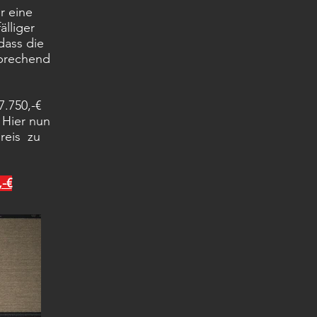
er eine
älliger
dass die
sprechend
.
7.750,-€
.
Hier nun
reis zu
,-€