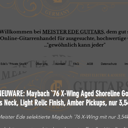
Willkommen bei
MEISTER EDE GUITARS,
dem gut s
Online-G
ita
rrenhandel für ausgesuchte, hochwertige 
..."gewöhnlich kann jeder"
Ede`s "Private Stock"
Über uns
Kontakt
FAQ
AGB
Datenschutz
Im
NEUWARE: Maybach
`76 X-Wing Aged Shoreline Go
s Neck, Light Relic Finish, Amber Pickups, nur 3,5
eister Ede selektierte Maybach `76 X-Wing mit nur 3,54