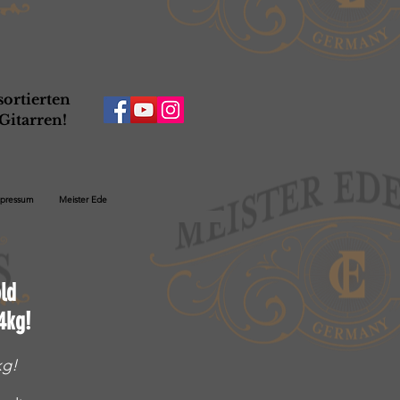
ortierten
Gitarren!
pressum
Meister Ede
ld
4kg!
kg!