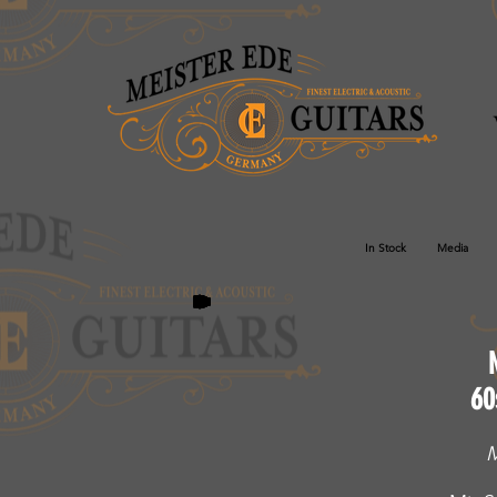
In Stock
Media
60
M