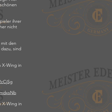
m schönen
ieler ihrer
her nicht
h mit den
 dazu, sind
h X-Wing in
2cCjSg
HYmdxsNb
h X-Wing in