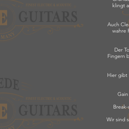
klingt 
Auch Clea
wahre F
Der To
Fingern b
Hier gibt
Gain
Break-
Wir sind 