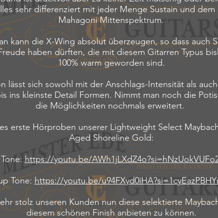
alles sehr differenziert mit jeder Menge Sustain und de
Mahagoni Mittenspektrum.
n kann die X-Wing absolut überzeugen, so dass auch Sp
reude haben dürften, die mit diesem Gitarren Typus bis
100% warm geworden sind.
n lässt sich sowohl mit der Anschlags-Intensität als auc
is ins kleinste Detail Formen. Nimmt man noch die Potis
die Möglichkeiten nochmals erweitert.
 es erste Hörproben unserer Lightweight Select Maybac
Aged Shoreline Gold:
 Tone:
https://youtu.be/AWh1jLXdZ4o?si=hNzUokVUFo
up Tone:
https://youtu.be/u94FXyd0iHA?si=1cyEazPB
sehr stolz unseren Kunden nun diese selektierte Maybac
diesem schönen Finish anbieten zu können.