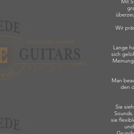
Mit S
gra
überzeu
Wir prä
Lange ha
sich gelo
Meinung 
Man beach
den d
Sie sie
Sounds.
sie flexib
und 
Grundso