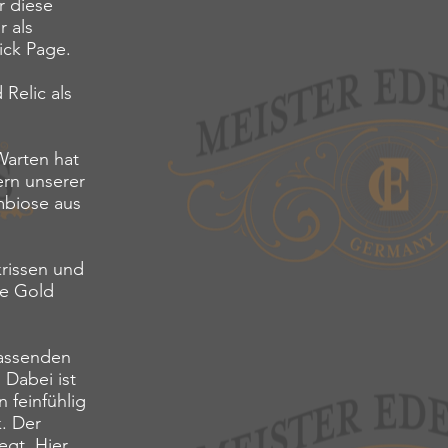
r diese
r als
ick Page.
Relic als
Warten hat
ern unserer
mbiose aus
krissen und
ne Gold
passenden
Dabei ist
n feinfühlig
k. Der
egt. Hier