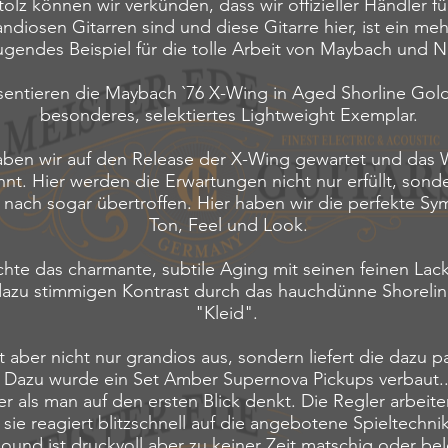
tolz können wir verkünden, dass wir offizieller Händler fü
ndiosen Gitarren sind und diese Gitarre hier, ist ein meh
gendes Beispiel für die tolle Arbeit von Maybach und N
sentieren die Maybach `76 X-Wing in Aged Shorline Gold 
besonderes, selektiertes Lightweight Exemplar.
ben wir auf den Release der X-Wing gewartet und das 
hnt. Hier werden die Erwartungen nicht nur erfüllt, sond
nach sogar übertroffen. Hier haben wir die perfekte Sy
Ton, Feel und Look.
te das charmante, subtile Aging mit seinen feinen Lac
azu stimmigen Kontrast durch das hauchdünne Shoreli
"Kleid".
ht aber nicht nur grandios aus, sondern liefert die dazu 
 Dazu wurde ein Set Amber Supernova Pickups verbaut.. 
ler als man auf den ersten Blick denkt. Die Regler arbeite
sie reagiert blitzschnell auf die angebotene Spieltechni
und ist druckvoll aber zu keiner Zeit matschig oder bel