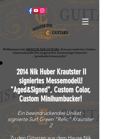
Willkommen bei
MEISTER EDE GUITARS,
dem gut sortierten Online-
G
ita
rrenhandel für ausgesuchte, hochwertige Gitarren!
..."gewöhnlich kann jeder"
2014 Nik Huber
Krautster II
signiertes Messemodell!
"Aged&Signed", Custom Color,
Custom Minihumbucker!
Ein beeindruckendes Unikat -
signierte Surf Green "Relic" Krautster
2
Zu den Gitarren aus dem Hause Nik